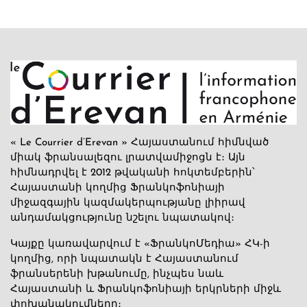
« Le Courrier d’Erevan » Հայաստանում հիմնված
միակ ֆրանսալեզու լրատվամիջոցն է։ Այն
հիմնադրվել է 2012 թվականի հոկտեմբերին՝
Հայաստանի կողմից Ֆրանկոֆոնիայի
միջազգային կազմակերպությանը լիիրավ
անդամակցությունը նշելու նպատակով։
Կայքը կառավարվում է «ՖրանկոՄեդիա» ՀԿ-ի
կողմից, որի նպատակն է Հայաստանում
ֆրանսերենի խթանումը, ինչպես նաև
Հայաստանի և Ֆրանկոֆոնիայի երկրների միջև
փոխանակումները։