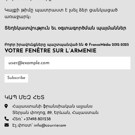
Կայքի թիմը պատրաստ է լսել ձեր ցանկացած
առաջարկ։
Տեղեկատվություն եւ օգտագործման պայմաններ
Բոլոր իրավունքները պաշտպանված են © FrancoMédia 2012-2025
VOTRE FENÊTRE SUR L’ARMENIE
ԿԱՊ ՄԵԶ ՀԵՏ
Հայաստանի ֆրանսիական ալյանս
Տերյան փողոց, 89, Երևան, Հայաստան
Հեռ.՝ +37498 801238
Էլ․փոստ՝ info@courrier.am