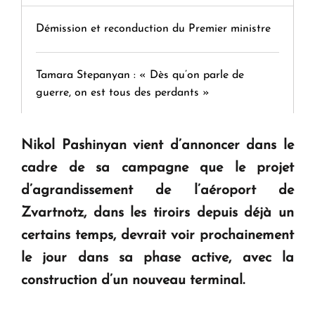
Démission et reconduction du Premier ministre
Tamara Stepanyan : « Dès qu’on parle de
guerre, on est tous des perdants »
" Tant qu'il n'existe pas d'alternative concrète, la
Nikol Pashinyan vient d’annoncer dans le
question d'un référendum ne se pose pas. "
cadre de sa campagne que le projet
d’agrandissement de l’aéroport de
KASA : 30 ans d'audace, de résilience et d'avenir
Zvartnotz, dans les tiroirs depuis déjà un
en Arménie
certains temps, devrait voir prochainement
le jour dans sa phase active, avec la
Le premier hôtel Hyatt Regency d'Arménie
construction d’un nouveau terminal.
ouvrira ses portes à Dilijan