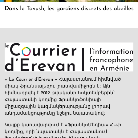
Dans le Tavush, les gardiens discrets des abeilles
« Le Courrier d’Erevan » Հայաստանում հիմնված
միակ ֆրանսալեզու լրատվամիջոցն է։ Այն
հիմնադրվել է 2012 թվականի հոկտեմբերին՝
Հայաստանի կողմից Ֆրանկոֆոնիայի
միջազգային կազմակերպությանը լիիրավ
անդամակցությունը նշելու նպատակով։
Կայքը կառավարվում է «ՖրանկոՄեդիա» ՀԿ-ի
կողմից, որի նպատակն է Հայաստանում