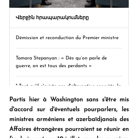
Վերջին հրապարակումները
Démission et reconduction du Premier ministre
Tamara Stepanyan : « Dès qu’on parle de
guerre, on est tous des perdants »
" Tant qu'il n'existe pas d'alternative concrète, la
question d'un référendum ne se pose pas. "
Partis hier à Washington sans s'être mis
d'accord sur d'éventuels pourparlers, les
KASA : 30 ans d'audace, de résilience et d'avenir
ministres arméniens et azerbaïdjanais des
en Arménie
Affaires étrangères pourraient se réunir en