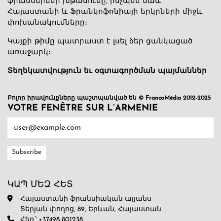
ֆրանսերենի խթանումը, ինչպես նաև
Հայաստանի և Ֆրանկոֆոնիայի երկրների միջև
փոխանակումները։
Կայքի թիմը պատրաստ է լսել ձեր ցանկացած
առաջարկ։
Տեղեկատվություն եւ օգտագործման պայմաններ
Բոլոր իրավունքները պաշտպանված են © FrancoMédia 2012-2025
VOTRE FENÊTRE SUR L’ARMENIE
ԿԱՊ ՄԵԶ ՀԵՏ
Հայաստանի ֆրանսիական ալյանս
Տերյան փողոց, 89, Երևան, Հայաստան
Հեռ.՝ +37498 801238