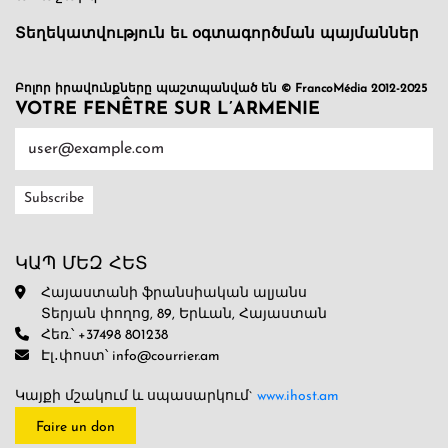
Տեղեկատվություն եւ օգտագործման պայմաններ
Բոլոր իրավունքները պաշտպանված են © FrancoMédia 2012-2025
VOTRE FENÊTRE SUR L’ARMENIE
ԿԱՊ ՄԵԶ ՀԵՏ
Հայաստանի ֆրանսիական ալյանս
Տերյան փողոց, 89, Երևան, Հայաստան
Հեռ.՝ +37498 801238
Էլ․փոստ՝ info@courrier.am
Կայքի մշակում և սպասարկում`
www.ihost.am
Faire un don