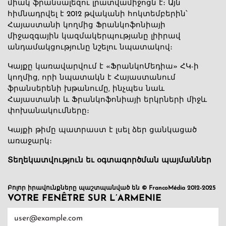
միակ ֆրանսալեզու լրատվամիջոցն է։ Այն
հիմնադրվել է 2012 թվականի հոկտեմբերին՝
Հայաստանի կողմից Ֆրանկոֆոնիայի
միջազգային կազմակերպությանը լիիրավ
անդամակցությունը նշելու նպատակով։
Կայքը կառավարվում է «ՖրանկոՄեդիա» ՀԿ-ի
կողմից, որի նպատակն է Հայաստանում
ֆրանսերենի խթանումը, ինչպես նաև
Հայաստանի և Ֆրանկոֆոնիայի երկրների միջև
փոխանակումները։
Կայքի թիմը պատրաստ է լսել ձեր ցանկացած
առաջարկ։
Տեղեկատվություն եւ օգտագործման պայմաններ
Բոլոր իրավունքները պաշտպանված են © FrancoMédia 2012-2025
VOTRE FENÊTRE SUR L’ARMENIE