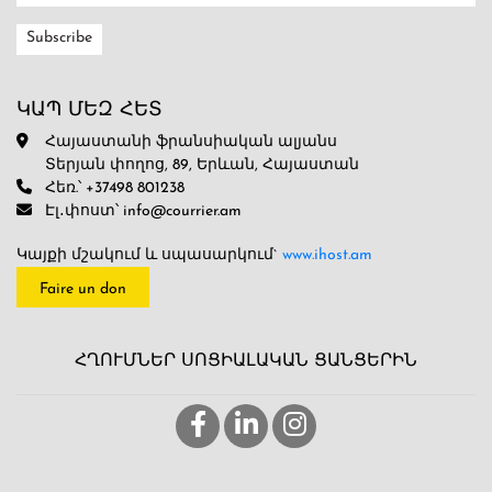
ԿԱՊ ՄԵԶ ՀԵՏ
Հայաստանի ֆրանսիական ալյանս
Տերյան փողոց, 89, Երևան, Հայաստան
Հեռ.՝ +37498 801238
Էլ․փոստ՝ info@courrier.am
Կայքի մշակում և սպասարկում`
www.ihost.am
Faire un don
ՀՂՈՒՄՆԵՐ ՍՈՑԻԱԼԱԿԱՆ ՑԱՆՑԵՐԻՆ