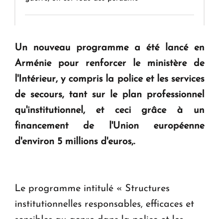
" Tant qu'il n'existe pas d'alternative concrète, la
question d'un référendum ne se pose pas. "
Un nouveau programme a été lancé en
Arménie pour renforcer le ministère de
KASA : 30 ans d'audace, de résilience et d'avenir
l'Intérieur, y compris la police et les services
en Arménie
de secours, tant sur le plan professionnel
qu'institutionnel, et ceci grâce à un
Le premier hôtel Hyatt Regency d'Arménie
financement de l'Union européenne
ouvrira ses portes à Dilijan
d'environ 5 millions d'euros,.
Le programme intitulé « Structures
institutionnelles responsables, efficaces et