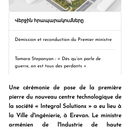
Վերջին հրապարակումները
Démission et reconduction du Premier ministre
Tamara Stepanyan : « Dès qu’on parle de
guerre, on est tous des perdants »
" Tant qu'il n'existe pas d'alternative concrète, la
Une cérémonie de pose de la première
question d'un référendum ne se pose pas. "
pierre du nouveau centre technologique de
la société « Integral Solutions » a eu lieu à
KASA : 30 ans d'audace, de résilience et d'avenir
la Ville d'ingénierie, à Erevan. Le ministre
en Arménie
arménien de l'Industrie de haute