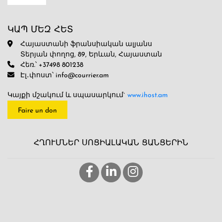
ԿԱՊ ՄԵԶ ՀԵՏ
Հայաստանի ֆրանսիական ալյանս
Տերյան փողոց, 89, Երևան, Հայաստան
Հեռ.՝ +37498 801238
Էլ․փոստ՝ info@courrier.am
Կայքի մշակում և սպասարկում`
www.ihost.am
Faire un don
ՀՂՈՒՄՆԵՐ ՍՈՑԻԱԼԱԿԱՆ ՑԱՆՑԵՐԻՆ