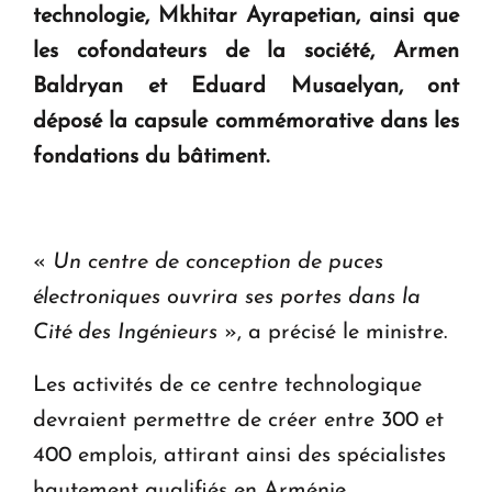
technologie, Mkhitar Ayrapetian, ainsi que
Le premier hôtel Hyatt Regency d'Arménie
les cofondateurs de la société, Armen
ouvrira ses portes à Dilijan
Baldryan et Eduard Musaelyan, ont
déposé la capsule commémorative dans les
fondations du bâtiment.
«
Un centre de conception de puces
électroniques ouvrira ses portes dans la
Cité des Ingénieurs
», a précisé le ministre.
Les activités de ce centre technologique
devraient permettre de créer entre 300 et
400 emplois, attirant ainsi des spécialistes
hautement qualifiés en Arménie,