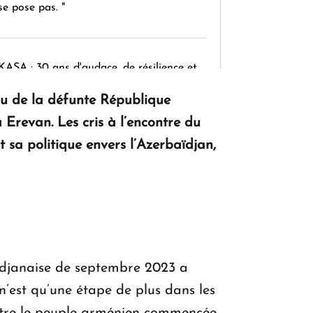
se pose pas. "
KASA : 30 ans d'audace, de résilience et
d'avenir en Arménie
au de la défunte République
 Erevan. Les cris à l’encontre du
t sa politique envers l’Azerbaïdjan,
Le premier hôtel Hyatt Regency
d'Arménie ouvrira ses portes à Dilijan
idjanaise de septembre 2023 a
n’est qu’une étape de plus dans les