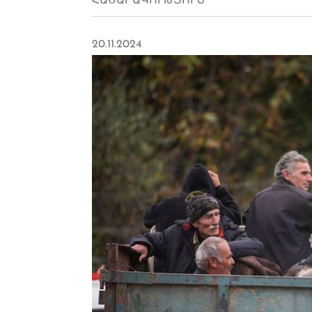
ՀԱՍԱՐԱԿՈՒԹՅՈՒՆ
20.11.2024