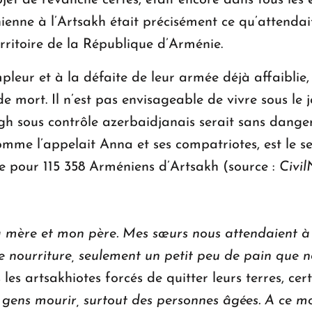
et de revanche certes, était encore dans tous les
nne à l’Artsakh était précisément ce qu’attendait Al
rritoire de la République d’Arménie.
leur et à la défaite de leur armée déjà affaiblie,
de mort. Il n’est pas envisageable de vivre sous le jo
 sous contrôle azerbaidjanais serait sans danger
mme l’appelait Anna et ses compatriotes, est le se
 pour 115 358 Arméniens d’Artsakh (source :
Civil
mère et mon père. Mes sœurs nous attendaient à 
de nourriture, seulement un petit peu de pain que
les artsakhiotes forcés de quitter leurs terres, cer
gens mourir, surtout des personnes âgées. A ce mom