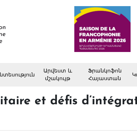
Արվեստ և
Ֆրանկոֆոն
նտեսություն
Կ
մշակույթ
Հայաստան
taire et défis d’intégra