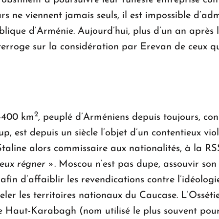
s’obstinent à poursuivre leur funeste entreprise 
urs ne viennent jamais seuls, il est impossible d’ad
ublique d’Arménie. Aujourd’hui, plus d’un an après
terroge sur la considération par Erevan de ceux qu
2
 4400 km
, peuplé d’Arméniens depuis toujours, co
, est depuis un siècle l’objet d’un contentieux viol
aline alors commissaire aux nationalités, à la RSS
ieux régner »
. Moscou n’est pas dupe, assouvir son
 afin d’affaiblir les revendications contre l’idéolog
celer les territoires nationaux du Caucase. L’Osséti
e Haut-Karabagh (nom utilisé le plus souvent pour 