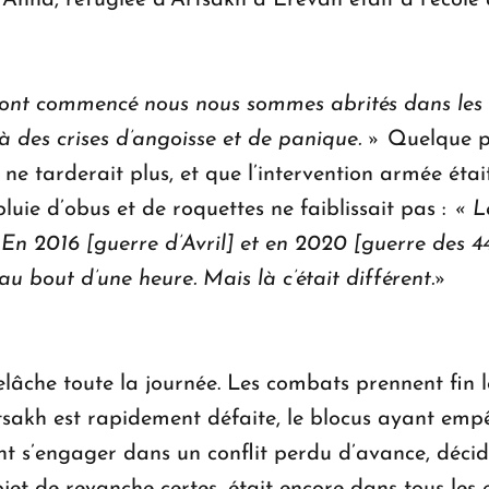
. Anna, réfugiée d’Artsakh à Erevan était à l’école
nt commencé nous nous sommes abrités dans les so
à des crises d’angoisse et de panique. »
Quelque par
 ne tarderait plus, et que l’intervention armée éta
pluie d’obus et de roquettes ne faiblissait pas :
« L
n 2016 [guerre d’Avril] et en 2020 [guerre des 44 jo
 bout d’une heure. Mais là c’était différent.»
âche toute la journée. Les combats prennent fin l
tsakh est rapidement défaite, le blocus ayant empê
t s’engager dans un conflit perdu d’avance, décid