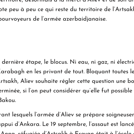
territoire, désormais à la merci d’Aliev et de son 
ote peu à peu ce qui reste du territoire de l’Artsak
es pourvoyeurs de l’armée azerbaidjanaise.
ernière étape, le blocus. Ni eau, ni gaz, ni électri
abagh en les privant de tout. Bloquant toutes les
rtsakh, Aliev souhaite régler cette question une bo
inée, si l’on peut considérer qu’elle fut possible ne
 Bakou.
ant lesquels l’armée d’Aliev se prépare soigneuseme
’appui d’Ankara. Le 19 septembre, l’assaut est lanc