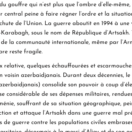
 gouffre qui n’est plus que l’ombre d’elle-même, l
r central peine à faire régner l’ordre et la situa
chute de l’Union. La guerre aboutit en 1994 à une 
Karabagh, sous le nom de République d’Artsakh. To
n de la communauté internationale, même par l’Ar
bre reste fragile.
ix relative, quelques échauffourées et escarmouch
n voisin azerbaidjanais. Durant deux décennies, le 
azerbaidjanais) consolide son pouvoir à coup d’éle
e considérable de ses dépenses militaires, rendues
ménie, souffrant de sa situation géographique, pei
action et attaque l’Artsakh dans une guerre mal pr
mes de guerre contre les populations civiles embras