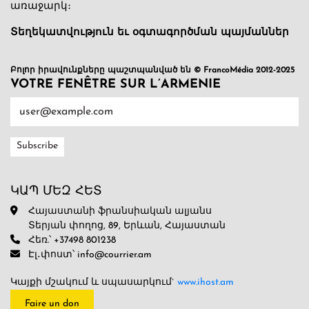
առաջարկ։
Տեղեկատվություն եւ օգտագործման պայմաններ
Բոլոր իրավունքները պաշտպանված են © FrancoMédia 2012-2025
VOTRE FENÊTRE SUR L’ARMENIE
ԿԱՊ ՄԵԶ ՀԵՏ
Հայաստանի ֆրանսիական ալյանս
Տերյան փողոց, 89, Երևան, Հայաստան
Հեռ.՝ +37498 801238
Էլ․փոստ՝ info@courrier.am
Կայքի մշակում և սպասարկում`
www.ihost.am
Faire un don