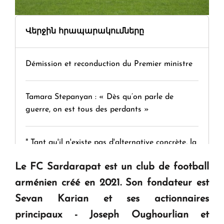
Վերջին հրապարակումները
Démission et reconduction du Premier ministre
Tamara Stepanyan : « Dès qu’on parle de
guerre, on est tous des perdants »
" Tant qu'il n'existe pas d'alternative concrète, la
question d'un référendum ne se pose pas. "
Le FC Sardarapat est un club de football
arménien créé en 2021. Son fondateur est
KASA : 30 ans d'audace, de résilience et d'avenir
Sevan Karian et ses actionnaires
en Arménie
principaux - Joseph Oughourlian et