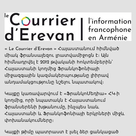
« Le Courrier d’Erevan » Հայաստանում հիմնված
միակ ֆրանսալեզու լրատվամիջոցն է։ Այն
հիմնադրվել է 2012 թվականի հոկտեմբերին՝
Հայաստանի կողմից Ֆրանկոֆոնիայի
միջազգային կազմակերպությանը լիիրավ
անդամակցությունը նշելու նպատակով։
Կայքը կառավարվում է «ՖրանկոՄեդիա» ՀԿ-ի
կողմից, որի նպատակն է Հայաստանում
ֆրանսերենի խթանումը, ինչպես նաև
Հայաստանի և Ֆրանկոֆոնիայի երկրների միջև
փոխանակումները։
Կայքի թիմը պատրաստ է լսել ձեր ցանկացած