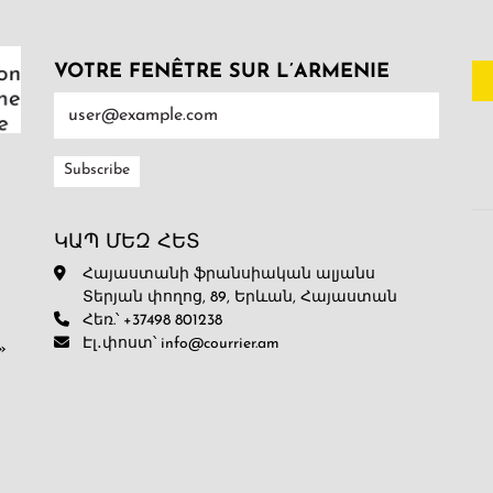
VOTRE FENÊTRE SUR L’ARMENIE
ԿԱՊ ՄԵԶ ՀԵՏ
Հայաստանի ֆրանսիական ալյանս
Տերյան փողոց, 89, Երևան, Հայաստան
Հեռ.՝ +37498 801238
Էլ․փոստ՝ info@courrier.am
»