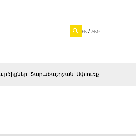
FR
ARM
արծիքներ
Տարածաշրջան
Սփյուռք