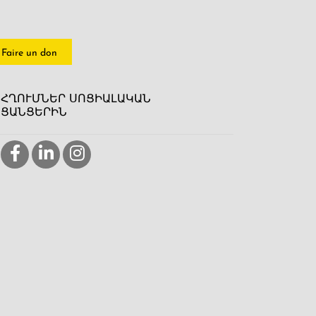
Faire un don
ՀՂՈՒՄՆԵՐ ՍՈՑԻԱԼԱԿԱՆ
ՑԱՆՑԵՐԻՆ