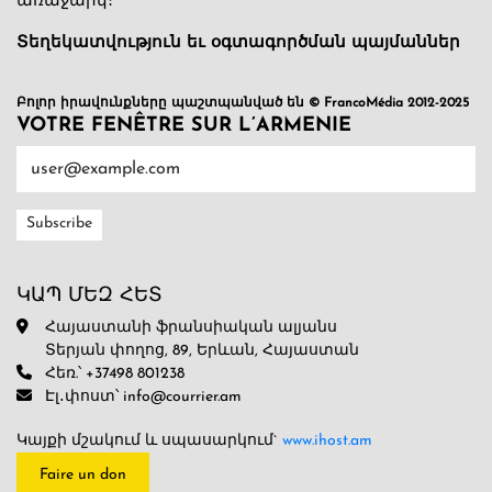
առաջարկ։
Տեղեկատվություն եւ օգտագործման պայմաններ
Բոլոր իրավունքները պաշտպանված են © FrancoMédia 2012-2025
VOTRE FENÊTRE SUR L’ARMENIE
ԿԱՊ ՄԵԶ ՀԵՏ
Հայաստանի ֆրանսիական ալյանս
Տերյան փողոց, 89, Երևան, Հայաստան
Հեռ.՝ +37498 801238
Էլ․փոստ՝ info@courrier.am
Կայքի մշակում և սպասարկում`
www.ihost.am
Faire un don