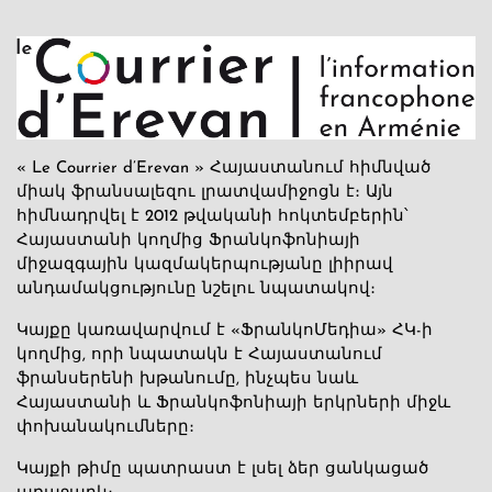
« Le Courrier d’Erevan » Հայաստանում հիմնված
միակ ֆրանսալեզու լրատվամիջոցն է։ Այն
հիմնադրվել է 2012 թվականի հոկտեմբերին՝
Հայաստանի կողմից Ֆրանկոֆոնիայի
միջազգային կազմակերպությանը լիիրավ
անդամակցությունը նշելու նպատակով։
Կայքը կառավարվում է «ՖրանկոՄեդիա» ՀԿ-ի
կողմից, որի նպատակն է Հայաստանում
ֆրանսերենի խթանումը, ինչպես նաև
Հայաստանի և Ֆրանկոֆոնիայի երկրների միջև
փոխանակումները։
Կայքի թիմը պատրաստ է լսել ձեր ցանկացած