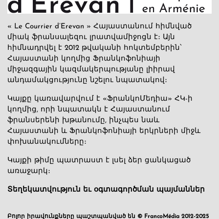
« Le Courrier d’Erevan » Հայաստանում հիմնված
միակ ֆրանսալեզու լրատվամիջոցն է։ Այն
հիմնադրվել է 2012 թվականի հոկտեմբերին՝
Հայաստանի կողմից Ֆրանկոֆոնիայի
միջազգային կազմակերպությանը լիիրավ
անդամակցությունը նշելու նպատակով։
Կայքը կառավարվում է «ՖրանկոՄեդիա» ՀԿ-ի
կողմից, որի նպատակն է Հայաստանում
ֆրանսերենի խթանումը, ինչպես նաև
Հայաստանի և Ֆրանկոֆոնիայի երկրների միջև
փոխանակումները։
Կայքի թիմը պատրաստ է լսել ձեր ցանկացած
առաջարկ։
Տեղեկատվություն եւ օգտագործման պայմաններ
Բոլոր իրավունքները պաշտպանված են © FrancoMédia 2012-2025