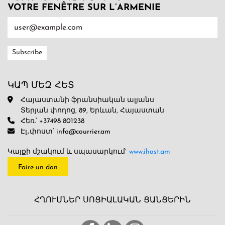
VOTRE FENÊTRE SUR L’ARMENIE
ԿԱՊ ՄԵԶ ՀԵՏ
Հայաստանի ֆրանսիական ալյանս
Տերյան փողոց, 89, Երևան, Հայաստան
Հեռ.՝ +37498 801238
Էլ․փոստ՝ info@courrier.am
Կայքի մշակում և սպասարկում`
www.ihost.am
Faire un don
ՀՂՈՒՄՆԵՐ ՍՈՑԻԱԼԱԿԱՆ ՑԱՆՑԵՐԻՆ