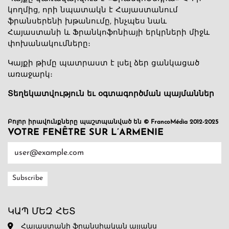
կողմից, որի նպատակն է Հայաստանում
ֆրանսերենի խթանումը, ինչպես նաև
Հայաստանի և Ֆրանկոֆոնիայի երկրների միջև
փոխանակումները։
Կայքի թիմը պատրաստ է լսել ձեր ցանկացած
առաջարկ։
Տեղեկատվություն եւ օգտագործման պայմաններ
Բոլոր իրավունքները պաշտպանված են © FrancoMédia 2012-2025
VOTRE FENÊTRE SUR L’ARMENIE
ԿԱՊ ՄԵԶ ՀԵՏ
Հայաստանի ֆրանսիական ալյանս