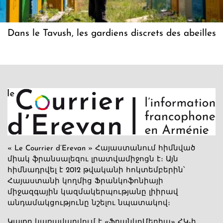
Dans le Tavush, les gardiens discrets des abeilles
« Le Courrier d’Erevan » Հայաստանում հիմնված
միակ ֆրանսալեզու լրատվամիջոցն է։ Այն
հիմնադրվել է 2012 թվականի հոկտեմբերին՝
Հայաստանի կողմից Ֆրանկոֆոնիայի
միջազգային կազմակերպությանը լիիրավ
անդամակցությունը նշելու նպատակով։
Կայքը կառավարվում է «ՖրանկոՄեդիա» ՀԿ-ի