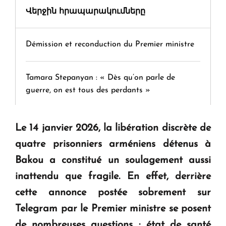
Վերջին հրապարակումները
Démission et reconduction du Premier ministre
Tamara Stepanyan : « Dès qu’on parle de
guerre, on est tous des perdants »
" Tant qu'il n'existe pas d'alternative concrète, la
Le 14 janvier 2026, la libération discrète de
question d'un référendum ne se pose pas. "
quatre prisonniers arméniens détenus à
Bakou a constitué un soulagement aussi
KASA : 30 ans d'audace, de résilience et d'avenir
inattendu que fragile. En effet, derrière
en Arménie
cette annonce postée sobrement sur
Telegram par le Premier ministre se posent
Le premier hôtel Hyatt Regency d'Arménie
de nombreuses questions : état de santé