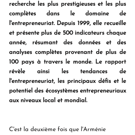
recherche les plus prestigieuses et les plus
KASA : 30 ans d'audace, de résilience et d'avenir
complètes dans le domaine de
en Arménie
l'entrepreneuriat. Depuis 1999, elle recueille
et présente plus de 500 indicateurs chaque
Le premier hôtel Hyatt Regency d'Arménie
année, résumant des données et des
ouvrira ses portes à Dilijan
analyses complètes provenant de plus de
100 pays à travers le monde. Le rapport
révèle ainsi les tendances de
l'entrepreneuriat, les principaux défis et le
potentiel des écosystèmes entrepreneuriaux
aux niveaux local et mondial.
C'est la deuxième fois que l'Arménie