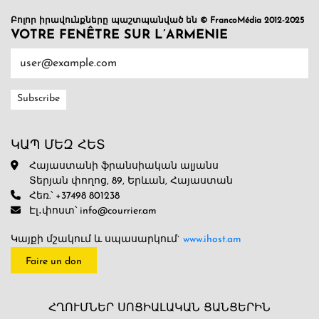
Բոլոր իրավունքները պաշտպանված են © FrancoMédia 2012-2025
VOTRE FENÊTRE SUR L’ARMENIE
ԿԱՊ ՄԵԶ ՀԵՏ
Հայաստանի ֆրանսիական ալյանս
Տերյան փողոց, 89, Երևան, Հայաստան
Հեռ.՝ +37498 801238
Էլ․փոստ՝ info@courrier.am
Կայքի մշակում և սպասարկում`
www.ihost.am
Faire un don
ՀՂՈՒՄՆԵՐ ՍՈՑԻԱԼԱԿԱՆ ՑԱՆՑԵՐԻՆ