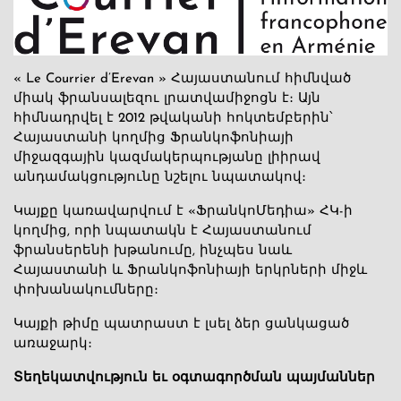
« Le Courrier d’Erevan » Հայաստանում հիմնված
միակ ֆրանսալեզու լրատվամիջոցն է։ Այն
հիմնադրվել է 2012 թվականի հոկտեմբերին՝
Հայաստանի կողմից Ֆրանկոֆոնիայի
միջազգային կազմակերպությանը լիիրավ
անդամակցությունը նշելու նպատակով։
Կայքը կառավարվում է «ՖրանկոՄեդիա» ՀԿ-ի
կողմից, որի նպատակն է Հայաստանում
ֆրանսերենի խթանումը, ինչպես նաև
Հայաստանի և Ֆրանկոֆոնիայի երկրների միջև
փոխանակումները։
Կայքի թիմը պատրաստ է լսել ձեր ցանկացած
առաջարկ։
Տեղեկատվություն եւ օգտագործման պայմաններ