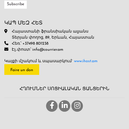
ԿԱՊ ՄԵԶ ՀԵՏ
Հայաստանի ֆրանսիական ալյանս
Տերյան փողոց, 89, Երևան, Հայաստան
Հեռ.՝ +37498 801238
Էլ․փոստ՝ info@courrier.am
Կայքի մշակում և սպասարկում`
www.ihost.am
Faire un don
ՀՂՈՒՄՆԵՐ ՍՈՑԻԱԼԱԿԱՆ ՑԱՆՑԵՐԻՆ