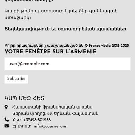
Կայքի թիմը պատրաստ է լսել ձեր ցանկացած
առաջարկ։
Տեղեկատվություն եւ օգտագործման պայմաններ
Բոլոր իրավունքները պաշտպանված են © FrancoMédia 2012-2025
VOTRE FENÊTRE SUR L’ARMENIE
ԿԱՊ ՄԵԶ ՀԵՏ
Հայաստանի ֆրանսիական ալյանս
Տերյան փողոց, 89, Երևան, Հայաստան
Հեռ.՝ +37498 801238
Էլ․փոստ՝ info@courrier.am