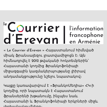
« Le Courrier d’Erevan » Հայաստանում հիմնված
միակ ֆրանսալեզու լրատվամիջոցն է։ Այն
հիմնադրվել է 2012 թվականի հոկտեմբերին՝
Հայաստանի կողմից Ֆրանկոֆոնիայի
միջազգային կազմակերպությանը լիիրավ
անդամակցությունը նշելու նպատակով։
Կայքը կառավարվում է «ՖրանկոՄեդիա» ՀԿ-ի
կողմից, որի նպատակն է Հայաստանում
ֆրանսերենի խթանումը, ինչպես նաև
Հայաստանի և Ֆրանկոֆոնիայի երկրների միջև
փոխանակումները։