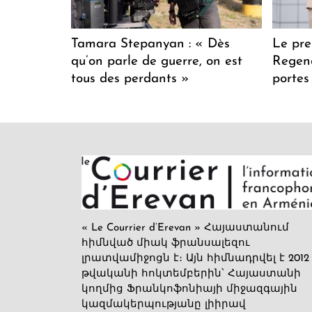
Tamara Stepanyan : « Dès
Le pre
qu’on parle de guerre, on est
Regenc
tous des perdants »
portes
« Le Courrier d’Erevan » Հայաստանում
հիմնված միակ ֆրանսալեզու
լրատվամիջոցն է։ Այն հիմնադրվել է 2012
թվականի հոկտեմբերին՝ Հայաստանի
կողմից Ֆրանկոֆոնիայի միջազգային
կազմակերպությանը լիիրավ