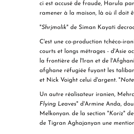
ci est accusé de fraude, Harula par
ramener à la maison, là où il doit ê
"
Shrjmolik
" de Siman Kayati decroch
C'est une co-production tchéco-ira
courts et longs métrages - d'Asie oc
la frontière de l'Iran et de l'Afgha
afghane réfugiée fuyant les taliba
et Nick Voight celui d'argent. "
Note
Un autre réalisateur iranien, Mehr
Flying Leaves
" d'Armine Anda, dou
Melkonyan. de la section "
Koriz
" de
de Tigran Aghajanyan une mention 