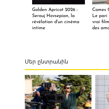
Golden Apricot 2026 :
Comes C
Serouj Hovsepian, la
Le pari 
révélation d'un cinéma
vrai fi
intime
des ama
Մեր ընտրանին