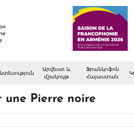
Արվեստ և
Ֆրանկոֆոն
նտեսություն
Կ
մշակույթ
Հայաստան
r une Pierre noire