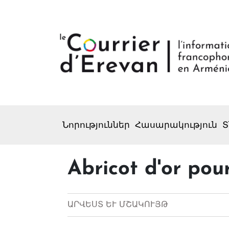
Նորություններ
Հասարակություն
Տ
Abricot d'or pou
ԱՐՎԵՍՏ ԵՒ ՄՇԱԿՈՒՅԹ