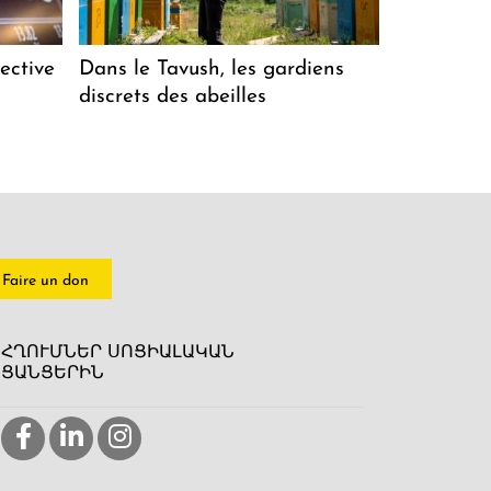
ective
Dans le Tavush, les gardiens
discrets des abeilles
Faire un don
ՀՂՈՒՄՆԵՐ ՍՈՑԻԱԼԱԿԱՆ
ՑԱՆՑԵՐԻՆ