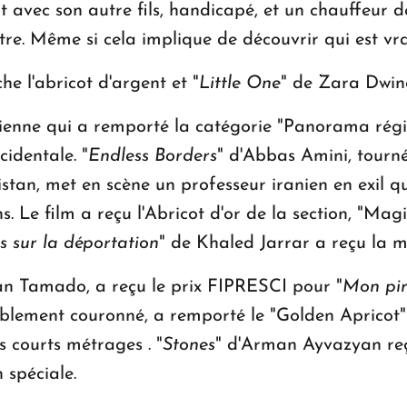
t avec son autre fils, handicapé, et un chauffeur d
tre. Même si cela implique de découvrir qui est vra
e l'abricot d'argent et "
Little One
" de Zara Dwing
nienne qui a remporté la catégorie "Panorama régi
cidentale. "
Endless Borders
" d'Abbas Amini, tour
nistan, met en scène un professeur iranien en exil q
ns. Le film a reçu l'Abricot d'or de la section, "
s sur la déportation
" de Khaled Jarrar a reçu la m
an Tamado, a reçu le prix FIPRESCI pour "
Mon pir
blement couronné, a remporté le "Golden Apricot" 
s courts métrages . "
Stones
" d'Arman Ayvazyan reço
spéciale.