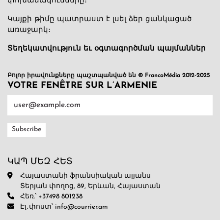
փոխանակումները։
Կայքի թիմը պատրաստ է լսել ձեր ցանկացած
առաջարկ։
Տեղեկատվություն եւ օգտագործման պայմաններ
Բոլոր իրավունքները պաշտպանված են © FrancoMédia 2012-2025
VOTRE FENÊTRE SUR L’ARMENIE
ԿԱՊ ՄԵԶ ՀԵՏ
Հայաստանի ֆրանսիական ալյանս
Տերյան փողոց, 89, Երևան, Հայաստան
Հեռ.՝ +37498 801238
Էլ․փոստ՝ info@courrier.am