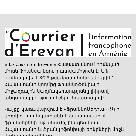
« Le Courrier d’Erevan » Հայաստանում հիմնված
միակ ֆրանսալեզու լրատվամիջոցն է։ Այն
հիմնադրվել է 2012 թվականի հոկտեմբերին՝
Հայաստանի կողմից Ֆրանկոֆոնիայի
միջազգային կազմակերպությանը լիիրավ
անդամակցությունը նշելու նպատակով։
Կայքը կառավարվում է «ՖրանկոՄեդիա» ՀԿ-ի
կողմից, որի նպատակն է Հայաստանում
ֆրանսերենի խթանումը, ինչպես նաև
Հայաստանի և Ֆրանկոֆոնիայի երկրների միջև