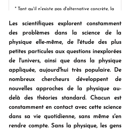
" Tant qu'il n'existe pas d'alternative concrète, la
question d'un référendum ne se pose pas. "
Les scientifiques explorent constamment
des problèmes dans la science de la
KASA : 30 ans d'audace, de résilience et d'avenir
physique elle-même, de l'étude des plus
en Arménie
petites particules aux questions inexplorées
de l'univers, ainsi que dans la physique
Le premier hôtel Hyatt Regency d'Arménie
ouvrira ses portes à Dilijan
appliquée, aujourd'hui très populaire.
De
nombreux chercheurs développent de
nouvelles approches de la physique au-
delà des théories standard. Chacun est
constamment en contact avec cette science
dans sa vie quotidienne, sans même s'en
rendre compte.
Sans la physique, les gens