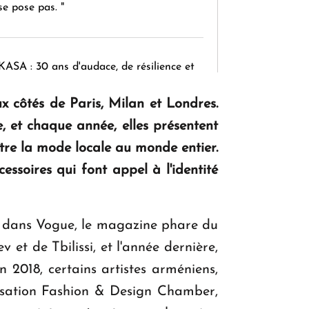
se pose pas. "
KASA : 30 ans d'audace, de résilience et
d'avenir en Arménie
 côtés de Paris, Milan et Londres.
, et chaque année, elles présentent
Le premier hôtel Hyatt Regency
ître la mode locale au monde entier.
d'Arménie ouvrira ses portes à Dilijan
essoires qui font appel à l'identité
nt dans Vogue, le magazine phare du
 et de Tbilissi, et l'année dernière,
 2018, certains artistes arméniens,
nisation Fashion & Design Chamber,