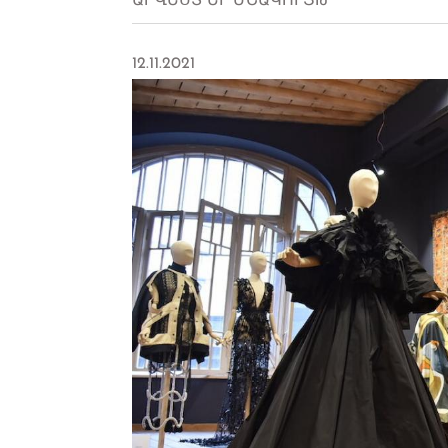
ԱՐՎԵՍՏ ԵՒ ՄՇԱԿՈՒՅԹ
12.11.2021