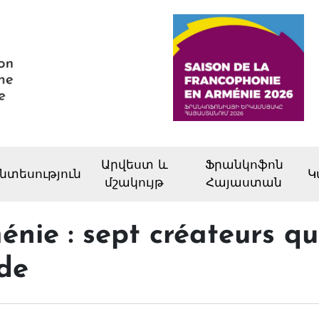
Արվեստ և
Ֆրանկոֆոն
նտեսություն
Կ
մշակույթ
Հայաստան
nie : sept créateurs qu
de