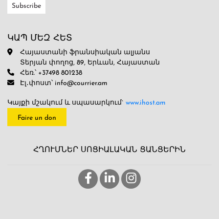
ԿԱՊ ՄԵԶ ՀԵՏ
Հայաստանի ֆրանսիական ալյանս
Տերյան փողոց, 89, Երևան, Հայաստան
Հեռ.՝ +37498 801238
Էլ․փոստ՝ info@courrier.am
Կայքի մշակում և սպասարկում`
www.ihost.am
Faire un don
ՀՂՈՒՄՆԵՐ ՍՈՑԻԱԼԱԿԱՆ ՑԱՆՑԵՐԻՆ