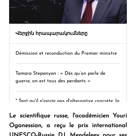
Վերջին հրապարակումները
Démission et reconduction du Premier ministre
Tamara Stepanyan : « Dès qu’on parle de
guerre, on est tous des perdants »
" Tant qu'il n'existe pas d'alternative concrète, la
question d'un référendum ne se pose pas. "
Le scientifique russe, l'académicien Youri
Oganessian, a reçu le prix international
KASA : 30 ans d'audace, de résilience et d'avenir
UNESCO-Russie D.I. Mendeleev pour ses