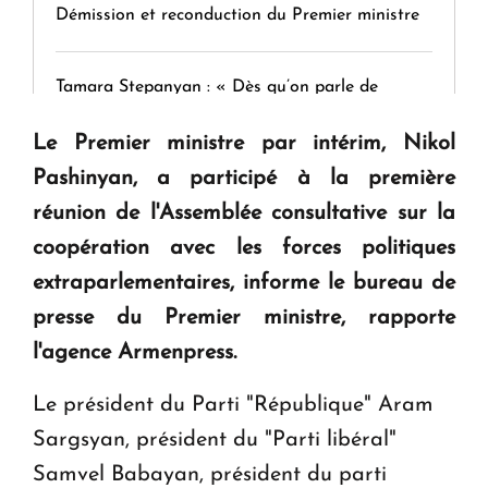
Démission et reconduction du Premier ministre
Tamara Stepanyan : « Dès qu’on parle de
guerre, on est tous des perdants »
Le Premier ministre par intérim, Nikol
Pashinyan, a participé à la première
" Tant qu'il n'existe pas d'alternative concrète, la
réunion de l'Assemblée consultative sur la
question d'un référendum ne se pose pas. "
coopération avec les forces politiques
extraparlementaires, informe le bureau de
KASA : 30 ans d'audace, de résilience et d'avenir
en Arménie
presse du Premier ministre, rapporte
l'agence Armenpress.
Le président du Parti "République" Aram
Sargsyan, président du "Parti libéral"
Samvel Babayan, président du parti