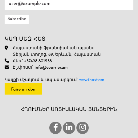
ԿԱՊ ՄԵԶ ՀԵՏ
Հայաստանի ֆրանսիական ալյանս
Տերյան փողոց, 89, Երևան, Հայաստան
Հեռ.՝ +37498 801238
Էլ․փոստ՝ info@courrier.am
Կայքի մշակում և սպասարկում`
www.ihost.am
Faire un don
ՀՂՈՒՄՆԵՐ ՍՈՑԻԱԼԱԿԱՆ ՑԱՆՑԵՐԻՆ