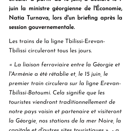
en Arménie
juin la ministre géorgienne de l'Économie,
Natia Turnava, lors d'un briefing après la
Le premier hôtel Hyatt Regency d'Arménie
session gouvernementale.
ouvrira ses portes à Dilijan
Les trains de la ligne Tbilissi-Erevan-
Tbilissi circuleront tous les jours.
« La liaison ferroviaire entre la Géorgie et
l'Arménie a été rétablie et, le 15 juin, le
premier train circulera sur la ligne Erevan-
Tbilissi-Batoumi.
Cela signifie que les
touristes viendront traditionnellement de
notre pays voisin et partenaire et visiteront
la Géorgie, nos stations de la mer Noire, la
capitale et d'autres sites touristiques »
, - a