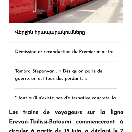
Վերջին հրապարակումները
Démission et reconduction du Premier ministre
Tamara Stepanyan : « Dès qu’on parle de
guerre, on est tous des perdants »
" Tant qu'il n'existe pas d'alternative concrète, la
question d'un référendum ne se pose pas. "
Les trains de voyageurs sur la ligne
Erevan-Tbilissi-Batoumi commenceront à
KASA : 30 ans d'audace, de résilience et d'avenir
circuler à partir du 15 juin, a déclaré le 7