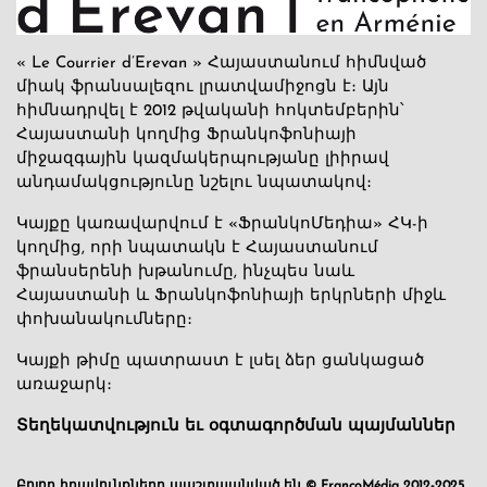
« Le Courrier d’Erevan » Հայաստանում հիմնված
միակ ֆրանսալեզու լրատվամիջոցն է։ Այն
հիմնադրվել է 2012 թվականի հոկտեմբերին՝
Հայաստանի կողմից Ֆրանկոֆոնիայի
միջազգային կազմակերպությանը լիիրավ
անդամակցությունը նշելու նպատակով։
Կայքը կառավարվում է «ՖրանկոՄեդիա» ՀԿ-ի
կողմից, որի նպատակն է Հայաստանում
ֆրանսերենի խթանումը, ինչպես նաև
Հայաստանի և Ֆրանկոֆոնիայի երկրների միջև
փոխանակումները։
Կայքի թիմը պատրաստ է լսել ձեր ցանկացած
առաջարկ։
Տեղեկատվություն եւ օգտագործման պայմաններ
Բոլոր իրավունքները պաշտպանված են © FrancoMédia 2012-2025