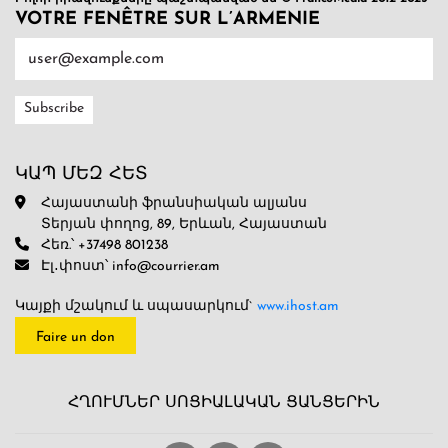
VOTRE FENÊTRE SUR L’ARMENIE
ԿԱՊ ՄԵԶ ՀԵՏ
Հայաստանի ֆրանսիական ալյանս
Տերյան փողոց, 89, Երևան, Հայաստան
Հեռ.՝ +37498 801238
Էլ․փոստ՝ info@courrier.am
Կայքի մշակում և սպասարկում`
www.ihost.am
Faire un don
ՀՂՈՒՄՆԵՐ ՍՈՑԻԱԼԱԿԱՆ ՑԱՆՑԵՐԻՆ