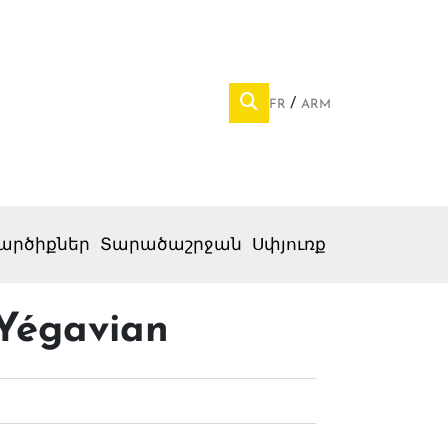
FR
ARM
արծիքներ
Տարածաշրջան
Սփյուռք
e Yégavian