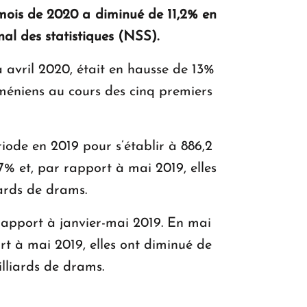
 mois de 2020 a diminué de 11,2% en
KASA : 30 ans d'audace, de résilience et
nal des statistiques (NSS).
d'avenir en Arménie
à avril 2020, était en hausse de 13%
éniens au cours des cinq premiers
Le premier hôtel Hyatt Regency
d'Arménie ouvrira ses portes à Dilijan
ode en 2019 pour s’établir à 886,2
7% et, par rapport à mai 2019, elles
iards de drams.
 rapport à janvier-mai 2019. En mai
t à mai 2019, elles ont diminué de
illiards de drams.