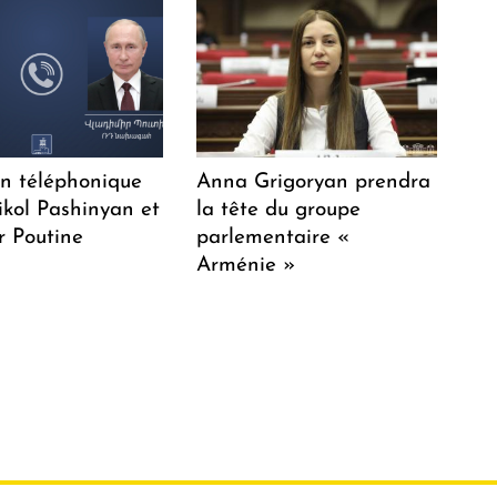
en téléphonique
Anna Grigoryan prendra
ikol Pashinyan et
la tête du groupe
r Poutine
parlementaire «
Arménie »