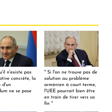
u'il n'existe pas
" Si l'on ne trouve pas de
ative concrète, la
solution au problème
n d'un
arménien à court terme,
dum ne se pose
l'UEE pourrait bien être
en train de tirer vers sa
fin "