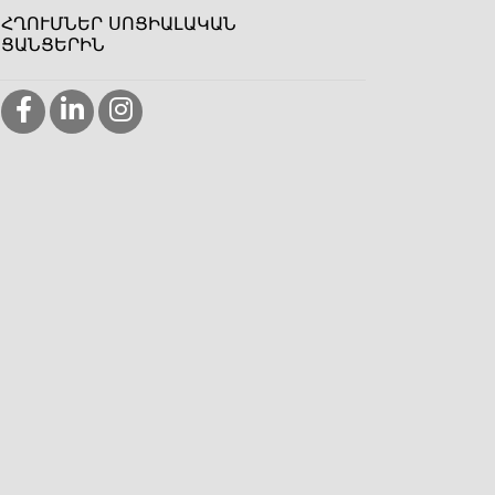
ՀՂՈՒՄՆԵՐ ՍՈՑԻԱԼԱԿԱՆ
ՑԱՆՑԵՐԻՆ