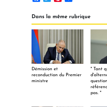
Dans la même rubrique
Démission et
" Tant q
reconduction du Premier
d'altern
ministre
questio
référen
pas. "