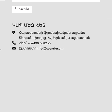
ԿԱՊ ՄԵԶ ՀԵՏ
Հայաստանի ֆրանսիական ալյանս
Տերյան փողոց, 89, Երևան, Հայաստան
Հեռ.՝ +37498 801238
Էլ․փոստ՝ info@courrier.am
»