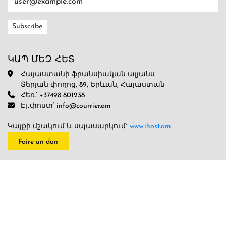
ԿԱՊ ՄԵԶ ՀԵՏ
Հայաստանի ֆրանսիական ալյանս
Տերյան փողոց, 89, Երևան, Հայաստան
Հեռ.՝ +37498 801238
Էլ․փոստ՝ info@courrier.am
Կայքի մշակում և սպասարկում`
www.ihost.am
Faire un don
ՀՂՈՒՄՆԵՐ ՍՈՑԻԱԼԱԿԱՆ ՑԱՆՑԵՐԻՆ