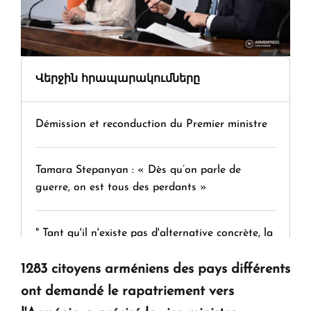
Վերջին հրապարակումները
Démission et reconduction du Premier ministre
Tamara Stepanyan : « Dès qu’on parle de
guerre, on est tous des perdants »
" Tant qu'il n'existe pas d'alternative concrète, la
question d'un référendum ne se pose pas. "
1283 citoyens arméniens des pays différents
ont demandé le rapatriement vers
KASA : 30 ans d'audace, de résilience et d'avenir