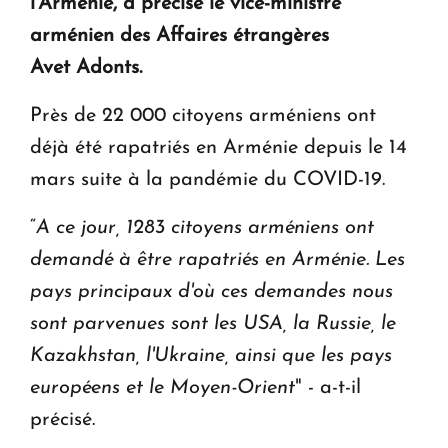
l'Arménie, a précisé le vice-ministre
en Arménie
arménien des Affaires étrangères
Avet Adonts.
Le premier hôtel Hyatt Regency d'Arménie
ouvrira ses portes à Dilijan
Près de 22 000 citoyens arméniens ont
déjà été rapatriés en Arménie depuis le 14
mars suite à la pandémie du COVID-19.
“
A ce jour​, 1283 citoyens arméniens ont
demandé à être rapatriés en Arménie. Les
pays principaux d'où ces demandes nous
sont parvenues sont les USA, la Russie, le
Kazakhstan, l'Ukraine, ainsi que les pays
européens et le Moyen-Orient
" - a-t-il
précisé.