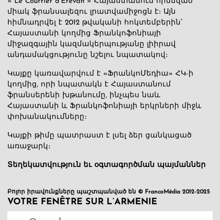
« Le Courrier d’Erevan » Հայաստանում հիմնված
միակ ֆրանսալեզու լրատվամիջոցն է։ Այն
հիմնադրվել է 2012 թվականի հոկտեմբերին՝
Հայաստանի կողմից Ֆրանկոֆոնիայի
միջազգային կազմակերպությանը լիիրավ
անդամակցությունը նշելու նպատակով։
Կայքը կառավարվում է «ՖրանկոՄեդիա» ՀԿ-ի
կողմից, որի նպատակն է Հայաստանում
ֆրանսերենի խթանումը, ինչպես նաև
Հայաստանի և Ֆրանկոֆոնիայի երկրների միջև
փոխանակումները։
Կայքի թիմը պատրաստ է լսել ձեր ցանկացած
առաջարկ։
Տեղեկատվություն եւ օգտագործման պայմաններ
Բոլոր իրավունքները պաշտպանված են © FrancoMédia 2012-2025
VOTRE FENÊTRE SUR L’ARMENIE