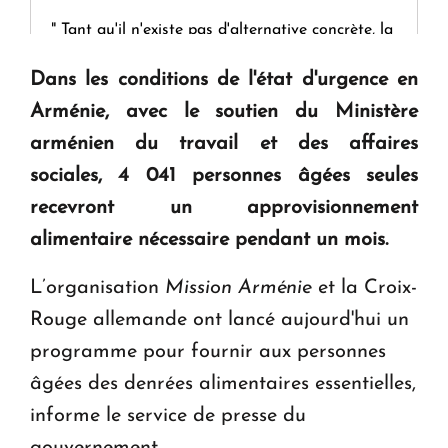
" Tant qu'il n'existe pas d'alternative concrète, la
question d'un référendum ne se pose pas. "
Dans les conditions de l'état d'urgence en
Arménie, avec le soutien du Ministère
KASA : 30 ans d'audace, de résilience et d'avenir
arménien du travail et des affaires
en Arménie
sociales, 4 041 personnes âgées seules
recevront un approvisionnement
Le premier hôtel Hyatt Regency d'Arménie
ouvrira ses portes à Dilijan
alimentaire nécessaire pendant un mois.
L’organisation
Mission Arménie
et la Croix-
Rouge allemande ont lancé aujourd'hui un
programme pour fournir aux personnes
âgées des denrées alimentaires essentielles,
informe le service de presse du
gouvernement.