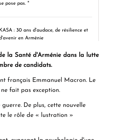
se pose pas. "
KASA : 30 ans d'audace, de résilience et
d'avenir en Arménie
de la Santé d'Arménie dans la lutte
ombre de candidats.
Le premier hôtel Hyatt Regency
d'Arménie ouvrira ses portes à Dilijan
ident français Emmanuel Macron. Le
ne fait pas exception.
guerre. De plus, cette nouvelle
te le rôle de « lustration »