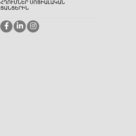
ՀՂՈՒՄՆԵՐ ՍՈՑԻԱԼԱԿԱՆ
ՑԱՆՑԵՐԻՆ