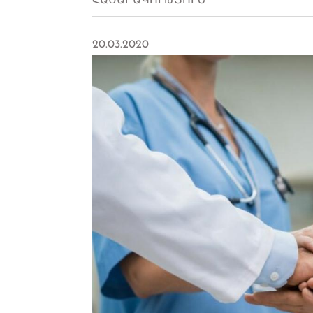
ՀԱՍԱՐԱԿՈՒԹՅՈՒՆ
20.03.2020