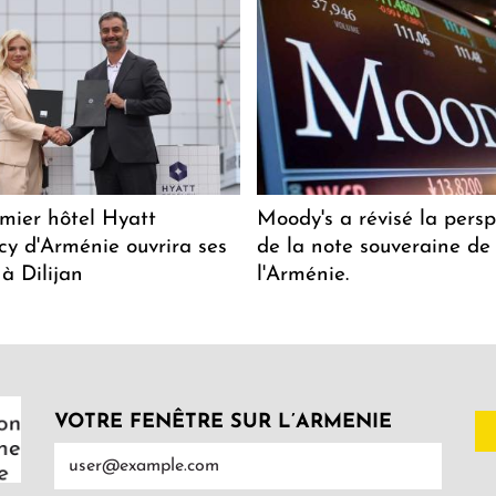
mier hôtel Hyatt
Moody's a révisé la persp
y d'Arménie ouvrira ses
de la note souveraine de
 à Dilijan
l'Arménie.
VOTRE FENÊTRE SUR L’ARMENIE