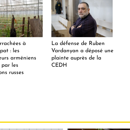
arrachées à
La défense de Ruben
at : les
Vardanyan a déposé une
teurs arméniens
plainte auprès de la
 par les
CEDH
ions russes