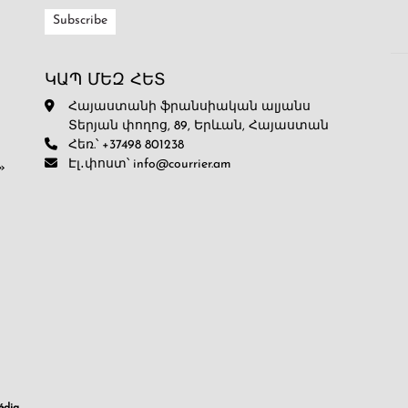
ԿԱՊ ՄԵԶ ՀԵՏ
Հայաստանի ֆրանսիական ալյանս
Տերյան փողոց, 89, Երևան, Հայաստան
Հեռ.՝ +37498 801238
Էլ․փոստ՝ info@courrier.am
»