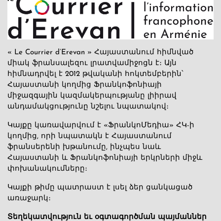
« Le Courrier d’Erevan » Հայաստանում հիմնված
միակ ֆրանսալեզու լրատվամիջոցն է։ Այն
հիմնադրվել է 2012 թվականի հոկտեմբերին՝
Հայաստանի կողմից Ֆրանկոֆոնիայի
միջազգային կազմակերպությանը լիիրավ
անդամակցությունը նշելու նպատակով։
Կայքը կառավարվում է «ՖրանկոՄեդիա» ՀԿ-ի
կողմից, որի նպատակն է Հայաստանում
ֆրանսերենի խթանումը, ինչպես նաև
Հայաստանի և Ֆրանկոֆոնիայի երկրների միջև
փոխանակումները։
Կայքի թիմը պատրաստ է լսել ձեր ցանկացած
առաջարկ։
Տեղեկատվություն եւ օգտագործման պայմաններ