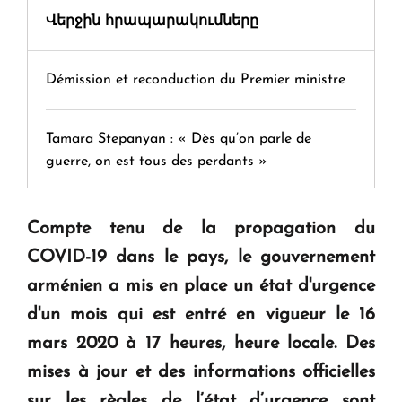
Վերջին հրապարակումները
Démission et reconduction du Premier ministre
Tamara Stepanyan : « Dès qu’on parle de
guerre, on est tous des perdants »
" Tant qu'il n'existe pas d'alternative concrète, la
Compte tenu de la propagation du
question d'un référendum ne se pose pas. "
COVID-19 dans le pays, le gouvernement
arménien a mis en place un état d'urgence
KASA : 30 ans d'audace, de résilience et d'avenir
d'un mois qui est entré en vigueur le 16
en Arménie
mars 2020 à 17 heures, heure locale.
Des
mises à jour et des informations officielles
Le premier hôtel Hyatt Regency d'Arménie
sur les règles de l’état d’urgence sont