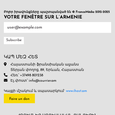
Բոլոր իրավունքները պաշտպանված են © FrancoMédia 2012-2025
VOTRE FENÊTRE SUR L’ARMENIE
ԿԱՊ ՄԵԶ ՀԵՏ
Հայաստանի ֆրանսիական ալյանս
Տերյան փողոց, 89, Երևան, Հայաստան
Հեռ.՝ +37498 801238
Էլ․փոստ՝ info@courrier.am
Կայքի մշակում և սպասարկում`
www.ihost.am
Faire un don