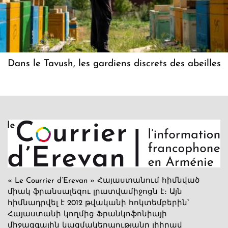
Dans le Tavush, les gardiens discrets des abeilles
« Le Courrier d’Erevan » Հայաստանում հիմնված
միակ ֆրանսալեզու լրատվամիջոցն է։ Այն
հիմնադրվել է 2012 թվականի հոկտեմբերին՝
Հայաստանի կողմից Ֆրանկոֆոնիայի
միջազգային կազմակերպությանը լիիրավ