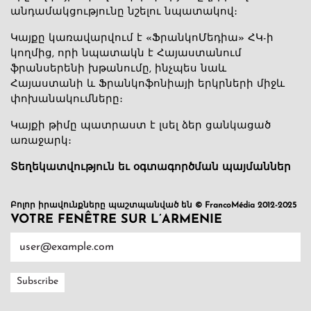
անդամակցությունը նշելու նպատակով։
Կայքը կառավարվում է «ՖրանկոՄեդիա» ՀԿ-ի
կողմից, որի նպատակն է Հայաստանում
ֆրանսերենի խթանումը, ինչպես նաև
Հայաստանի և Ֆրանկոֆոնիայի երկրների միջև
փոխանակումները։
Կայքի թիմը պատրաստ է լսել ձեր ցանկացած
առաջարկ։
Տեղեկատվություն եւ օգտագործման պայմաններ
Բոլոր իրավունքները պաշտպանված են © FrancoMédia 2012-2025
VOTRE FENÊTRE SUR L’ARMENIE