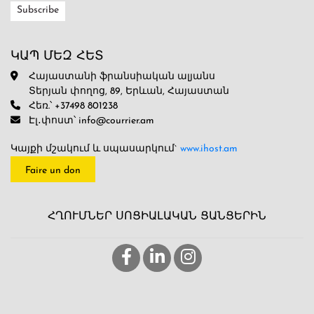
ԿԱՊ ՄԵԶ ՀԵՏ
Հայաստանի ֆրանսիական ալյանս
Տերյան փողոց, 89, Երևան, Հայաստան
Հեռ.՝ +37498 801238
Էլ․փոստ՝ info@courrier.am
Կայքի մշակում և սպասարկում`
www.ihost.am
Faire un don
ՀՂՈՒՄՆԵՐ ՍՈՑԻԱԼԱԿԱՆ ՑԱՆՑԵՐԻՆ