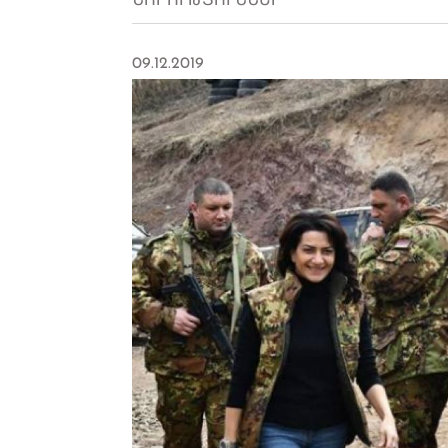
ՆՈՐՈՒԹՅՈՒՆՆԵՐ
09.12.2019