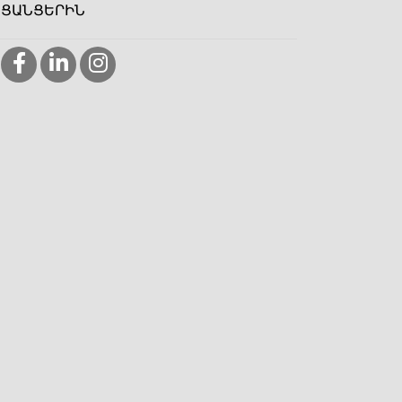
ՑԱՆՑԵՐԻՆ