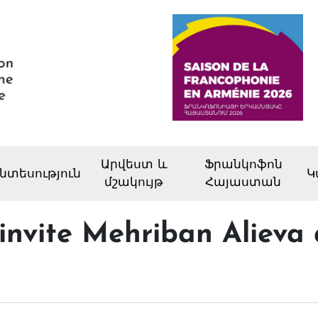
Արվեստ և
Ֆրանկոֆոն
նտեսություն
Կ
մշակույթ
Հայաստան
nvite Mehriban Alieva 