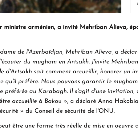
ministre arménien, a invité Mehriban Alieva, épo
e dame de l'Azerbaïdjan, Mehriban Alieva, a déclar
d'écouter du mugham en Artsakh. J'invite Mehriban 
le d'Artsakh sait comment accueillir, honorer un invi
que qu'il préfère. Nous pouvons garantir le mugham
 préférée au Karabagh. Il s'agit d'une invitation, et
tre accueillie à Bako
u », a déclaré Anna Hakobian
sécurité » du Conseil de sécurité de l'ONU.
ut être une forme très réelle de mise en oeuvre d