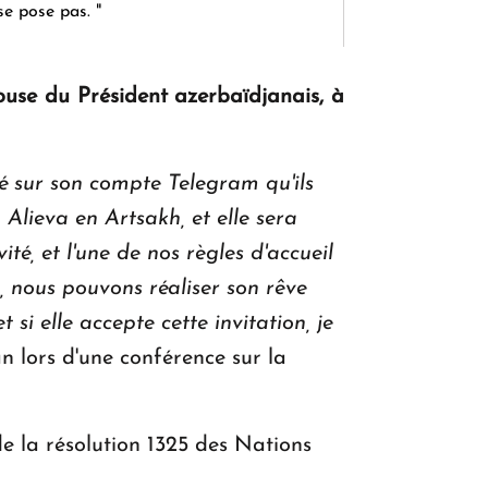
se pose pas. "
use du Président azerbaïdjanais, à
KASA : 30 ans d'audace, de résilience et
d'avenir en Arménie
é sur son compte Telegram qu'ils
Alieva en Artsakh, et elle sera
Le premier hôtel Hyatt Regency
té, et l'une de nos règles d'accueil
d'Arménie ouvrira ses portes à Dilijan
, nous pouvons réaliser son rêve
 si elle accepte cette invitation, je
 lors d'une conférence sur la
e la résolution 1325 des Nations