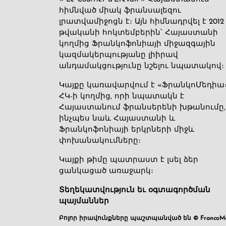
հիմնված միակ ֆրանսալեզու
լրատվամիջոցն է։ Այն հիմնադրվել է 2012
թվականի հոկտեմբերին՝ Հայաստանի
կողմից Ֆրանկոֆոնիայի միջազգային
կազմակերպությանը լիիրավ
անդամակցությունը նշելու նպատակով։
Կայքը կառավարվում է «ՖրանկոՄեդիա
ՀԿ-ի կողմից, որի նպատակն է
Հայաստանում ֆրանսերենի խթանումը,
ինչպես նաև Հայաստանի և
Ֆրանկոֆոնիայի երկրների միջև
փոխանակումները։
Կայքի թիմը պատրաստ է լսել ձեր
ցանկացած առաջարկ։
Տեղեկատվություն եւ օգտագործման
պայմաններ
Բոլոր իրավունքները պաշտպանված են © FrancoMé