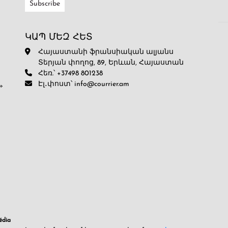
ԿԱՊ ՄԵԶ ՀԵՏ
Հայաստանի ֆրանսիական ալյանս
Տերյան փողոց, 89, Երևան, Հայաստան
Հեռ.՝ +37498 801238
Էլ․փոստ՝ info@courrier.am
»
dia