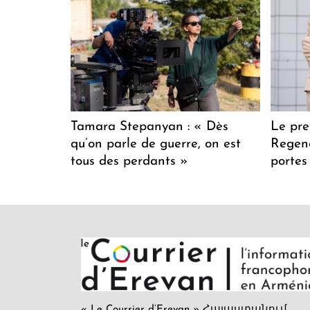
Tamara Stepanyan : « Dès
Le pre
qu’on parle de guerre, on est
Regenc
tous des perdants »
portes
« Le Courrier d’Erevan » Հայաստանում