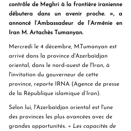
contrôle de Meghri à la frontière iranienne
KASA : 30 ans d'audace, de résilience et d'avenir
débutera dans un avenir proche. »
, a
en Arménie
annoncé l’Ambassadeur de l’Arménie en
Iran M. Artachès Tumanyan.
Le premier hôtel Hyatt Regency d'Arménie
ouvrira ses portes à Dilijan
Mercredi le 4 décembre, M.Tumanyan est
arrivé dans la province d'Azerbaïdjan
oriental, dans le nord-ouest de l'Iran, à
l'invitation du gouverneur de cette
province, reporte IRNA (Agence de presse
de la République islamique d’Iran).
Selon lui, l'Azerbaïdjan oriental est l'une
des provinces les plus avancées avec de
grandes opportunités.
« Les capacités de