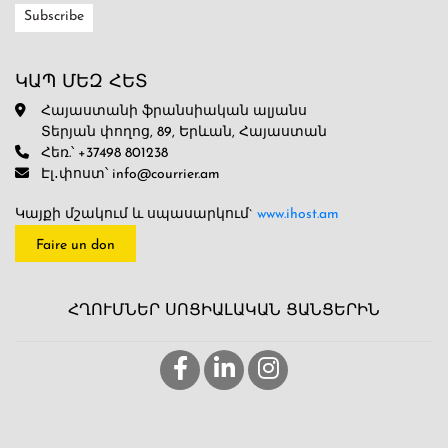
ԿԱՊ ՄԵԶ ՀԵՏ
Հայաստանի ֆրանսիական ալյանս
Տերյան փողոց, 89, Երևան, Հայաստան
Հեռ.՝ +37498 801238
Էլ․փոստ՝ info@courrier.am
Կայքի մշակում և սպասարկում`
www.ihost.am
Faire un don
ՀՂՈՒՄՆԵՐ ՍՈՑԻԱԼԱԿԱՆ ՑԱՆՑԵՐԻՆ