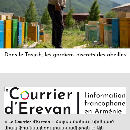
Dans le Tavush, les gardiens discrets des abeilles
« Le Courrier d’Erevan » Հայաստանում հիմնված
միակ ֆրանսալեզու լրատվամիջոցն է։ Այն