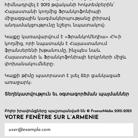
հիմնադրվել է 2012 թվականի հոկտեմբերին՝
Հայաստանի կողմից Ֆրանկոֆոնիայի
միջազգային կազմակերպությանը լիիրավ
անդամակցությունը նշելու նպատակով։
Կայքը կառավարվում է «ՖրանկոՄեդիա» ՀԿ-ի
կողմից, որի նպատակն է Հայաստանում
ֆրանսերենի խթանումը, ինչպես նաև
Հայաստանի և Ֆրանկոֆոնիայի երկրների միջև
փոխանակումները։
Կայքի թիմը պատրաստ է լսել ձեր ցանկացած
առաջարկ։
Տեղեկատվություն եւ օգտագործման պայմաններ
Բոլոր իրավունքները պաշտպանված են © FrancoMédia 2012-2025
VOTRE FENÊTRE SUR L’ARMENIE