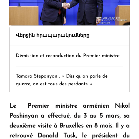
Վերջին հրապարակումները
Démission et reconduction du Premier ministre
Tamara Stepanyan : « Dès qu’on parle de
guerre, on est tous des perdants »
" Tant qu'il n'existe pas d'alternative concrète, la
Le Premier ministre arménien Nikol
question d'un référendum ne se pose pas. "
Pashinyan a effectué, du 3 au 5 mars, sa
deuxième visite à Bruxelles en 8 mois. Il y a
KASA : 30 ans d'audace, de résilience et d'avenir
retrouvé Donald Tusk, le président du