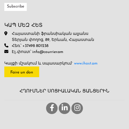
ԿԱՊ ՄԵԶ ՀԵՏ
Հայաստանի ֆրանսիական ալյանս
Տերյան փողոց, 89, Երևան, Հայաստան
Հեռ.՝ +37498 801238
Էլ․փոստ՝ info@courrier.am
Կայքի մշակում և սպասարկում`
www.ihost.am
Faire un don
ՀՂՈՒՄՆԵՐ ՍՈՑԻԱԼԱԿԱՆ ՑԱՆՑԵՐԻՆ