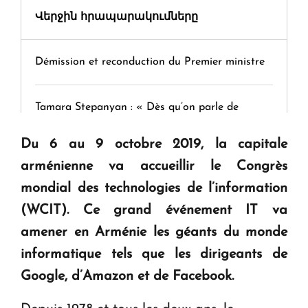
Վերջին հրապարակումները
Démission et reconduction du Premier ministre
Tamara Stepanyan : « Dès qu’on parle de
guerre, on est tous des perdants »
Du 6 au 9 octobre 2019, la capitale
arménienne va accueillir le Congrès
" Tant qu'il n'existe pas d'alternative concrète, la
mondial des technologies de l’information
question d'un référendum ne se pose pas. "
(WCIT).
Ce grand événement IT va
amener en Arménie les géants du monde
KASA : 30 ans d'audace, de résilience et d'avenir
en Arménie
informatique tels que les dirigeants de
Google, d’Amazon et de Facebook.
Le premier hôtel Hyatt Regency d'Arménie