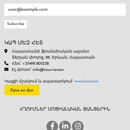
ԿԱՊ ՄԵԶ ՀԵՏ
Հայաստանի ֆրանսիական ալյանս
Տերյան փողոց, 89, Երևան, Հայաստան
Հեռ.՝ +37498 801238
Էլ․փոստ՝ info@courrier.am
Կայքի մշակում և սպասարկում`
www.ihost.am
Faire un don
ՀՂՈՒՄՆԵՐ ՍՈՑԻԱԼԱԿԱՆ ՑԱՆՑԵՐԻՆ