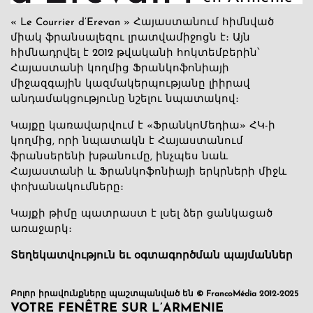
« Le Courrier d’Erevan » Հայաստանում հիմնված
միակ ֆրանսալեզու լրատվամիջոցն է։ Այն
հիմնադրվել է 2012 թվականի հոկտեմբերին՝
Հայաստանի կողմից Ֆրանկոֆոնիայի
միջազգային կազմակերպությանը լիիրավ
անդամակցությունը նշելու նպատակով։
Կայքը կառավարվում է «ՖրանկոՄեդիա» ՀԿ-ի
կողմից, որի նպատակն է Հայաստանում
ֆրանսերենի խթանումը, ինչպես նաև
Հայաստանի և Ֆրանկոֆոնիայի երկրների միջև
փոխանակումները։
Կայքի թիմը պատրաստ է լսել ձեր ցանկացած
առաջարկ։
Տեղեկատվություն եւ օգտագործման պայմաններ
Բոլոր իրավունքները պաշտպանված են © FrancoMédia 2012-2025
VOTRE FENÊTRE SUR L’ARMENIE