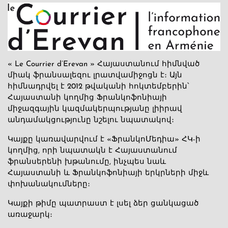
« Le Courrier d’Erevan » Հայաստանում հիմնված
միակ ֆրանսալեզու լրատվամիջոցն է։ Այն
հիմնադրվել է 2012 թվականի հոկտեմբերին՝
Հայաստանի կողմից Ֆրանկոֆոնիայի
միջազգային կազմակերպությանը լիիրավ
անդամակցությունը նշելու նպատակով։
Կայքը կառավարվում է «ՖրանկոՄեդիա» ՀԿ-ի
կողմից, որի նպատակն է Հայաստանում
ֆրանսերենի խթանումը, ինչպես նաև
Հայաստանի և Ֆրանկոֆոնիայի երկրների միջև
փոխանակումները։
Կայքի թիմը պատրաստ է լսել ձեր ցանկացած
առաջարկ։