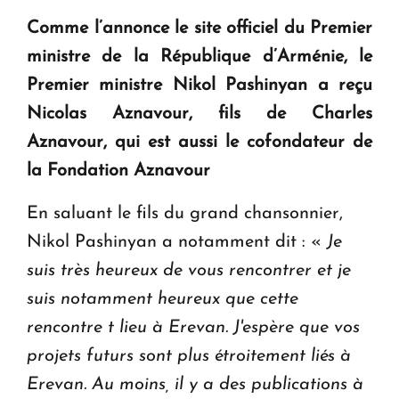
question d'un référendum ne se pose pas. "
Comme l’annonce le site officiel du Premier
ministre de la République d’Arménie, le
KASA : 30 ans d'audace, de résilience et d'avenir
Premier ministre Nikol Pashinyan a reçu
en Arménie
Nicolas Aznavour, fils de Charles
Aznavour, qui est aussi le cofondateur de
Le premier hôtel Hyatt Regency d'Arménie
ouvrira ses portes à Dilijan
la Fondation Aznavour
En saluant le fils du grand chansonnier,
Nikol Pashinyan a notamment dit : «
Je
suis très heureux de vous rencontrer et je
suis notamment heureux que cette
rencontre t lieu à Erevan. J'espère que vos
projets futurs sont plus étroitement liés à
Erevan. Au moins, il y a des publications à