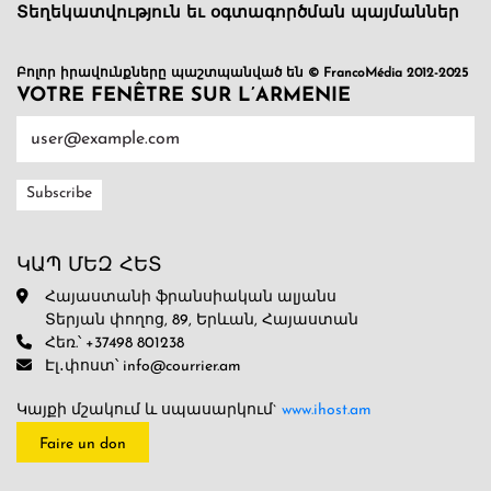
Տեղեկատվություն եւ օգտագործման պայմաններ
Բոլոր իրավունքները պաշտպանված են © FrancoMédia 2012-2025
VOTRE FENÊTRE SUR L’ARMENIE
ԿԱՊ ՄԵԶ ՀԵՏ
Հայաստանի ֆրանսիական ալյանս
Տերյան փողոց, 89, Երևան, Հայաստան
Հեռ.՝ +37498 801238
Էլ․փոստ՝ info@courrier.am
Կայքի մշակում և սպասարկում`
www.ihost.am
Faire un don