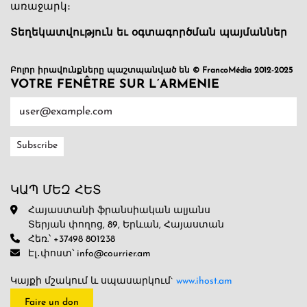
առաջարկ։
Տեղեկատվություն եւ օգտագործման պայմաններ
Բոլոր իրավունքները պաշտպանված են © FrancoMédia 2012-2025
VOTRE FENÊTRE SUR L’ARMENIE
ԿԱՊ ՄԵԶ ՀԵՏ
Հայաստանի ֆրանսիական ալյանս
Տերյան փողոց, 89, Երևան, Հայաստան
Հեռ.՝ +37498 801238
Էլ․փոստ՝ info@courrier.am
Կայքի մշակում և սպասարկում`
www.ihost.am
Faire un don