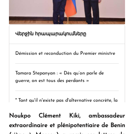
Վերջին հրապարակումները
Démission et reconduction du Premier ministre
Tamara Stepanyan : « Dès qu’on parle de
guerre, on est tous des perdants »
" Tant qu'il n'existe pas d'alternative concrète, la
question d'un référendum ne se pose pas. "
Noukpo Clément Kiki, ambassadeur
extraordinaire et plénipotentiaire de Benin
KASA : 30 ans d'audace, de résilience et d'avenir