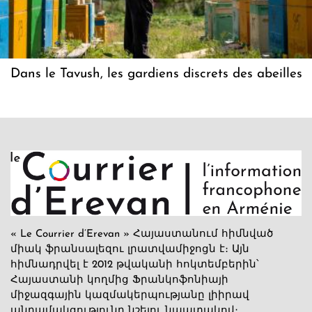
Dans le Tavush, les gardiens discrets des abeilles
« Le Courrier d’Erevan » Հայաստանում հիմնված
միակ ֆրանսալեզու լրատվամիջոցն է։ Այն
հիմնադրվել է 2012 թվականի հոկտեմբերին՝
Հայաստանի կողմից Ֆրանկոֆոնիայի
միջազգային կազմակերպությանը լիիրավ
անդամակցությունը նշելու նպատակով։