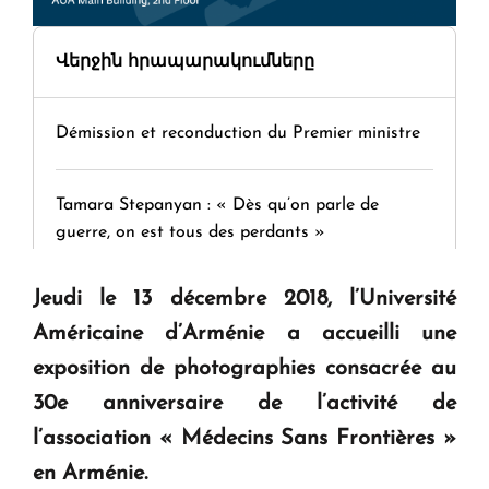
Վերջին հրապարակումները
Démission et reconduction du Premier ministre
Tamara Stepanyan : « Dès qu’on parle de
guerre, on est tous des perdants »
Jeudi le 13 décembre 2018, l’Université
" Tant qu'il n'existe pas d'alternative concrète, la
Américaine d’Arménie a accueilli une
question d'un référendum ne se pose pas. "
exposition de photographies consacrée au
30e anniversaire de l’activité de
KASA : 30 ans d'audace, de résilience et d'avenir
en Arménie
l’association « Médecins Sans Frontières »
en Arménie.