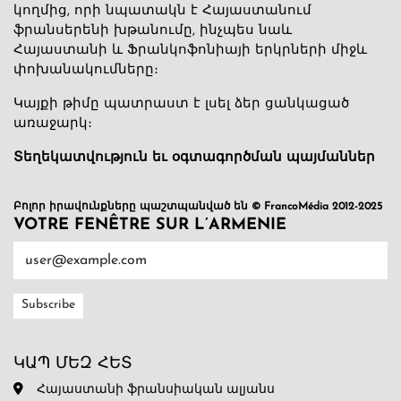
կողմից, որի նպատակն է Հայաստանում
ֆրանսերենի խթանումը, ինչպես նաև
Հայաստանի և Ֆրանկոֆոնիայի երկրների միջև
փոխանակումները։
Կայքի թիմը պատրաստ է լսել ձեր ցանկացած
առաջարկ։
Տեղեկատվություն եւ օգտագործման պայմաններ
Բոլոր իրավունքները պաշտպանված են © FrancoMédia 2012-2025
VOTRE FENÊTRE SUR L’ARMENIE
ԿԱՊ ՄԵԶ ՀԵՏ
Հայաստանի ֆրանսիական ալյանս