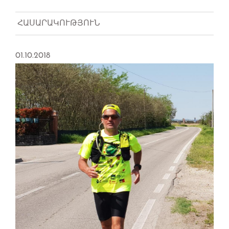
ՀԱՍԱՐԱԿՈՒԹՅՈՒՆ
01.10.2018