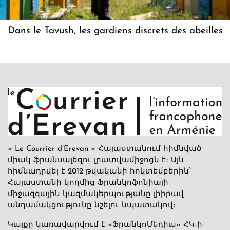
Dans le Tavush, les gardiens discrets des abeilles
« Le Courrier d’Erevan » Հայաստանում հիմնված
միակ ֆրանսալեզու լրատվամիջոցն է։ Այն
հիմնադրվել է 2012 թվականի հոկտեմբերին՝
Հայաստանի կողմից Ֆրանկոֆոնիայի
միջազգային կազմակերպությանը լիիրավ
անդամակցությունը նշելու նպատակով։
Կայքը կառավարվում է «ՖրանկոՄեդիա» ՀԿ-ի