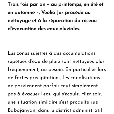
Trois fois par an – au printemps, en été et
KASA : 30 ans d'audace, de résilience et d'avenir
en Arménie
en automne –, Veolia Jur procède au
nettoyage et à la réparation du réseau
Le premier hôtel Hyatt Regency d'Arménie
d'évacuation des eaux pluviales.
ouvrira ses portes à Dilijan
Les zones sujettes à des accumulations
répétées d'eau de pluie sont nettoyées plus
fréquemment, au besoin. En particulier lors
de fortes précipitations, les canalisations
ne parviennent parfois tout simplement
pas à évacuer l'eau qui s'écoule. Hier soir,
une situation similaire s'est produite rue
Babajanyan, dans le district administratif