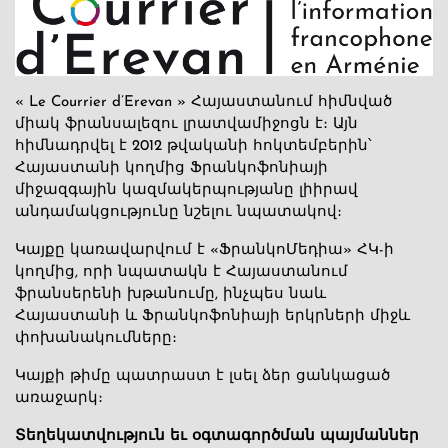
« Le Courrier d’Erevan » Հայաստանում հիմնված
միակ ֆրանսալեզու լրատվամիջոցն է։ Այն
հիմնադրվել է 2012 թվականի հոկտեմբերին՝
Հայաստանի կողմից Ֆրանկոֆոնիայի
միջազգային կազմակերպությանը լիիրավ
անդամակցությունը նշելու նպատակով։
Կայքը կառավարվում է «ՖրանկոՄեդիա» ՀԿ-ի
կողմից, որի նպատակն է Հայաստանում
ֆրանսերենի խթանումը, ինչպես նաև
Հայաստանի և Ֆրանկոֆոնիայի երկրների միջև
փոխանակումները։
Կայքի թիմը պատրաստ է լսել ձեր ցանկացած
առաջարկ։
Տեղեկատվություն եւ օգտագործման պայմաններ