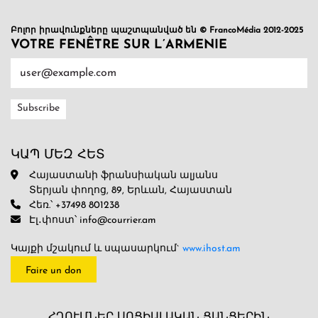
Բոլոր իրավունքները պաշտպանված են © FrancoMédia 2012-2025
VOTRE FENÊTRE SUR L’ARMENIE
ԿԱՊ ՄԵԶ ՀԵՏ
Հայաստանի ֆրանսիական ալյանս
Տերյան փողոց, 89, Երևան, Հայաստան
Հեռ.՝ +37498 801238
Էլ․փոստ՝ info@courrier.am
Կայքի մշակում և սպասարկում`
www.ihost.am
Faire un don
ՀՂՈՒՄՆԵՐ ՍՈՑԻԱԼԱԿԱՆ ՑԱՆՑԵՐԻՆ