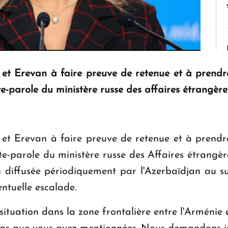
et Erevan à faire preuve de retenue et à prend
te-parole du ministère russe des affaires étrangè
et Erevan à faire preuve de retenue et à prend
rte-parole du ministère russe des Affaires étrang
 diffusée périodiquement par l'Azerbaïdjan au suj
entuelle escalade.
situation dans la zone frontalière entre l'Arménie 