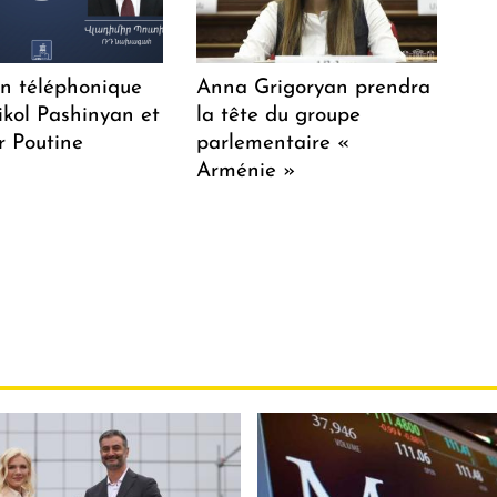
en téléphonique
Anna Grigoryan prendra
ikol Pashinyan et
la tête du groupe
r Poutine
parlementaire «
Arménie »