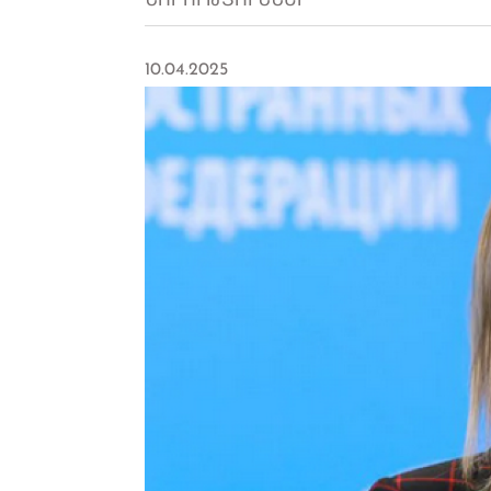
ՆՈՐՈՒԹՅՈՒՆՆԵՐ
10.04.2025