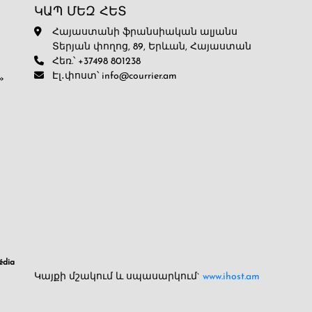
ԿԱՊ ՄԵԶ ՀԵՏ
Հայաստանի ֆրանսիական ալյանս
Տերյան փողոց, 89, Երևան, Հայաստան
Հեռ.՝ +37498 801238
Էլ․փոստ՝ info@courrier.am
»
dia
Կայքի մշակում և սպասարկում`
www.ihost.am