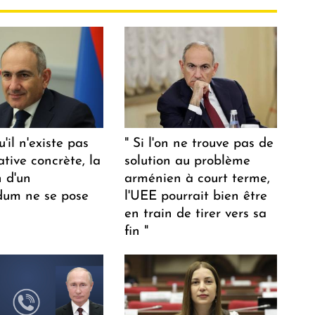
u'il n'existe pas
" Si l'on ne trouve pas de
ative concrète, la
solution au problème
n d'un
arménien à court terme,
dum ne se pose
l'UEE pourrait bien être
en train de tirer vers sa
fin "