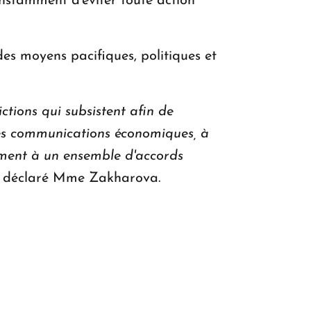
nstamment d'éviter toute action
des moyens pacifiques, politiques et
tions qui subsistent afin de
 des communications économiques, à
mément à un ensemble d'accords
a déclaré Mme Zakharova.