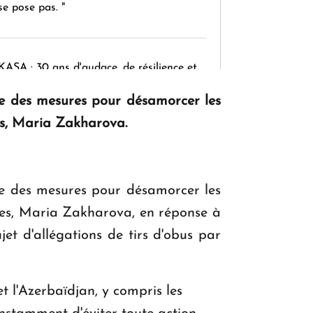
se pose pas. "
KASA : 30 ans d'audace, de résilience et
d'avenir en Arménie
re des mesures pour désamorcer les
res, Maria Zakharova.
Le premier hôtel Hyatt Regency
d'Arménie ouvrira ses portes à Dilijan
re des mesures pour désamorcer les
ères, Maria Zakharova, en réponse à
et d'allégations de tirs d'obus par
et l'Azerbaïdjan, y compris les