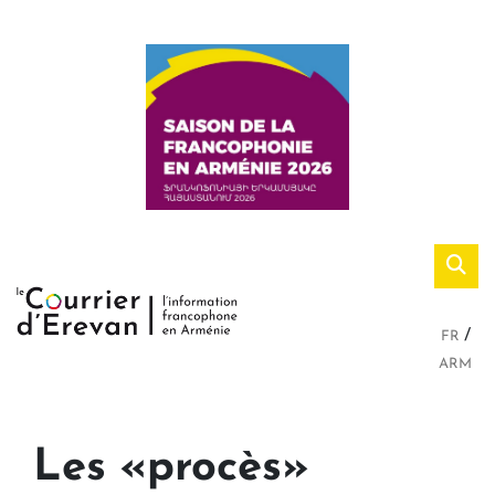
FR
ARM
Les «procès»