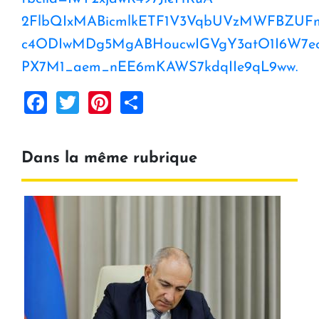
2FlbQIxMABicmlkETF1V3VqbUVzMWFBZU
c4ODIwMDg5MgABHoucwIGVgY3atO1I6W7ecV
PX7M1_aem_nEE6mKAWS7kdqIIe9qL9ww.
Facebook
Twitter
Pinterest
Share
Dans la même rubrique