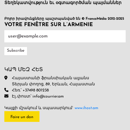
Տեղեկատվություն եւ օգտագործման պայմաններ
Բոլոր իրավունքները պաշտպանված են © FrancoMédia 2012-2025
VOTRE FENÊTRE SUR L’ARMENIE
ԿԱՊ ՄԵԶ ՀԵՏ
Հայաստանի ֆրանսիական ալյանս
Տերյան փողոց, 89, Երևան, Հայաստան
Հեռ.՝ +37498 801238
Էլ․փոստ՝ info@courrier.am
Կայքի մշակում և սպասարկում`
www.ihost.am
Faire un don