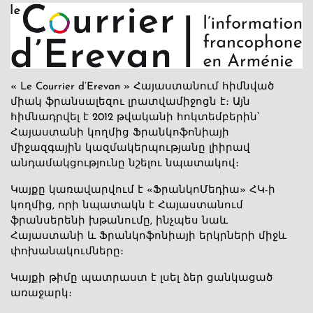
« Le Courrier d’Erevan » Հայաստանում հիմնված
միակ ֆրանսալեզու լրատվամիջոցն է։ Այն
հիմնադրվել է 2012 թվականի հոկտեմբերին՝
Հայաստանի կողմից Ֆրանկոֆոնիայի
միջազգային կազմակերպությանը լիիրավ
անդամակցությունը նշելու նպատակով։
Կայքը կառավարվում է «ՖրանկոՄեդիա» ՀԿ-ի
կողմից, որի նպատակն է Հայաստանում
ֆրանսերենի խթանումը, ինչպես նաև
Հայաստանի և Ֆրանկոֆոնիայի երկրների միջև
փոխանակումները։
Կայքի թիմը պատրաստ է լսել ձեր ցանկացած
առաջարկ։