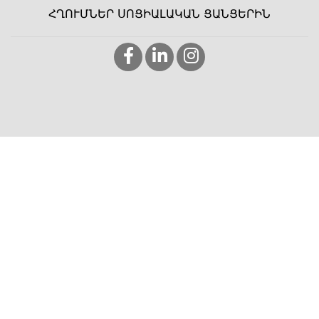
ՀՂՈՒՄՆԵՐ ՍՈՑԻԱԼԱԿԱՆ ՑԱՆՑԵՐԻՆ