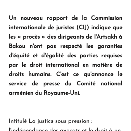
" Tant qu'il n'existe pas d'alternative concrète, la
Un nouveau rapport de la Commission
question d'un référendum ne se pose pas. "
internationale de juristes (CIJ) indique que
les « procès » des dirigeants de l'Artsakh à
KASA : 30 ans d'audace, de résilience et d'avenir
Bakou n'ont pas respecté les garanties
en Arménie
d'équité et d'égalité des parties requises
par le droit international en matière de
Le premier hôtel Hyatt Regency d'Arménie
droits humains. C'est ce qu'annonce le
ouvrira ses portes à Dilijan
service de presse du Comité national
arménien du Royaume-Uni.
Intitulé La justice sous pression :
l'indépendance des avocats et le droit à un