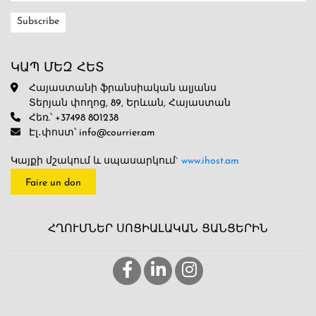
ԿԱՊ ՄԵԶ ՀԵՏ
Հայաստանի ֆրանսիական ալյանս
Տերյան փողոց, 89, Երևան, Հայաստան
Հեռ.՝ +37498 801238
Էլ․փոստ՝ info@courrier.am
Կայքի մշակում և սպասարկում`
www.ihost.am
Faire un don
ՀՂՈՒՄՆԵՐ ՍՈՑԻԱԼԱԿԱՆ ՑԱՆՑԵՐԻՆ