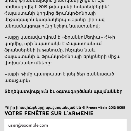
միակ ֆրանսալեզու լրատվամիջոցն է։ Այն
հիմնադրվել է 2012 թվականի հոկտեմբերին՝
Հայաստանի կողմից Ֆրանկոֆոնիայի
միջազգային կազմակերպությանը լիիրավ
անդամակցությունը նշելու նպատակով։
Կայքը կառավարվում է «ՖրանկոՄեդիա» ՀԿ-ի
կողմից, որի նպատակն է Հայաստանում
ֆրանսերենի խթանումը, ինչպես նաև
Հայաստանի և Ֆրանկոֆոնիայի երկրների միջև
փոխանակումները։
Կայքի թիմը պատրաստ է լսել ձեր ցանկացած
առաջարկ։
Տեղեկատվություն եւ օգտագործման պայմաններ
Բոլոր իրավունքները պաշտպանված են © FrancoMédia 2012-2025
VOTRE FENÊTRE SUR L’ARMENIE