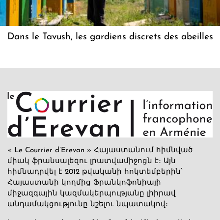
Dans le Tavush, les gardiens discrets des abeilles
« Le Courrier d’Erevan » Հայաստանում հիմնված
միակ ֆրանսալեզու լրատվամիջոցն է։ Այն
հիմնադրվել է 2012 թվականի հոկտեմբերին՝
Հայաստանի կողմից Ֆրանկոֆոնիայի
միջազգային կազմակերպությանը լիիրավ
անդամակցությունը նշելու նպատակով։