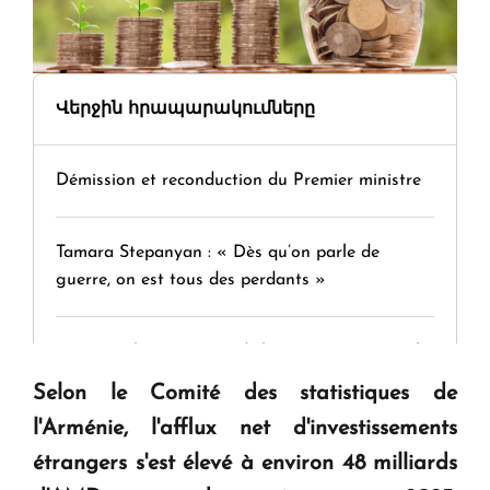
Վերջին հրապարակումները
Démission et reconduction du Premier ministre
Tamara Stepanyan : « Dès qu’on parle de
guerre, on est tous des perdants »
" Tant qu'il n'existe pas d'alternative concrète, la
question d'un référendum ne se pose pas. "
Selon le Comité des statistiques de
l'Arménie, l'afflux net d'investissements
KASA : 30 ans d'audace, de résilience et d'avenir
étrangers s'est élevé à environ 48 milliards
en Arménie