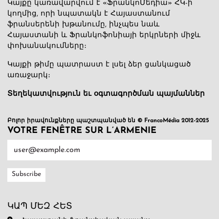
Կայքը կառավարվում է «ՖրանկոՄեդիա» ՀԿ-ի
կողմից, որի նպատակն է Հայաստանում
ֆրանսերենի խթանումը, ինչպես նաև
Հայաստանի և Ֆրանկոֆոնիայի երկրների միջև
փոխանակումները։
Կայքի թիմը պատրաստ է լսել ձեր ցանկացած
առաջարկ։
Տեղեկատվություն եւ օգտագործման պայմաններ
Բոլոր իրավունքները պաշտպանված են © FrancoMédia 2012-2025
VOTRE FENÊTRE SUR L’ARMENIE
ԿԱՊ ՄԵԶ ՀԵՏ