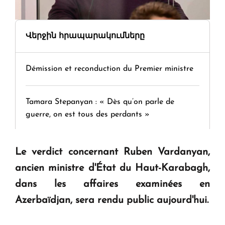
Վերջին հրապարակումները
Démission et reconduction du Premier ministre
Tamara Stepanyan : « Dès qu’on parle de
guerre, on est tous des perdants »
" Tant qu'il n'existe pas d'alternative concrète, la
Le verdict concernant Ruben Vardanyan,
question d'un référendum ne se pose pas. "
ancien ministre d'État du Haut-Karabagh,
dans les affaires examinées en
KASA : 30 ans d'audace, de résilience et d'avenir
Azerbaïdjan, sera rendu public aujourd'hui.
en Arménie