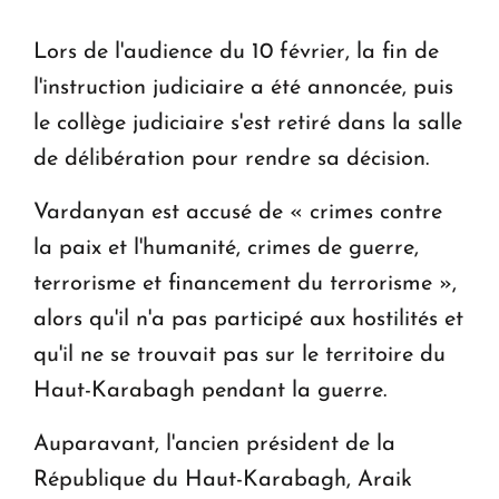
Le premier hôtel Hyatt Regency d'Arménie
Lors de l'audience du 10 février, la fin de
ouvrira ses portes à Dilijan
l'instruction judiciaire a été annoncée, puis
le collège judiciaire s'est retiré dans la salle
de délibération pour rendre sa décision.
Vardanyan est accusé de « crimes contre
la paix et l'humanité, crimes de guerre,
terrorisme et financement du terrorisme »,
alors qu'il n'a pas participé aux hostilités et
qu'il ne se trouvait pas sur le territoire du
Haut-Karabagh pendant la guerre.
Auparavant, l'ancien président de la
République du Haut-Karabagh, Araik