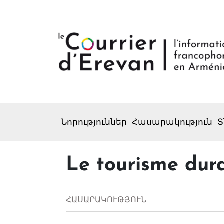
Նորություններ
Հասարակություն
Տ
Le tourisme dur
ՀԱՍԱՐԱԿՈՒԹՅՈՒՆ