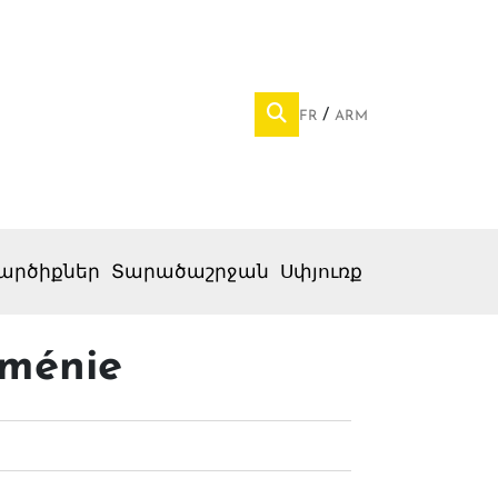
FR
ARM
արծիքներ
Տարածաշրջան
Սփյուռք
rménie