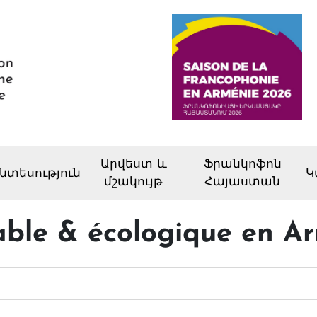
Արվեստ և
Ֆրանկոֆոն
նտեսություն
Կ
մշակույթ
Հայաստան
able & écologique en A