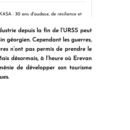
KASA : 30 ans d'audace, de résilience et
d'avenir en Arménie
ndustrie depuis la fin de l’URSS peut
isin géorgien. Cependant les guerres,
Le premier hôtel Hyatt Regency
ères n’ont pas permis de prendre le
d'Arménie ouvrira ses portes à Dilijan
Mais désormais, à l’heure où Erevan
’Arménie de développer son tourisme
ues.