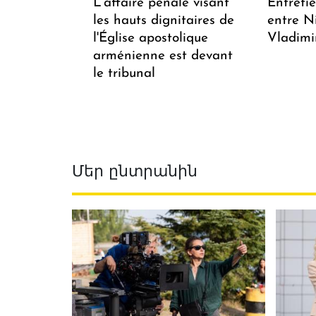
L'affaire pénale visant
Entreti
les hauts dignitaires de
entre N
l'Église apostolique
Vladimi
arménienne est devant
le tribunal
Մեր ընտրանին