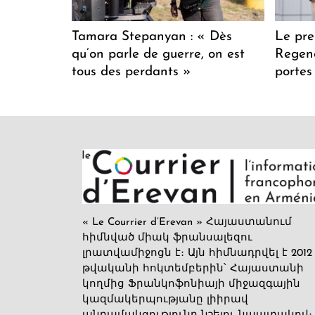
Tamara Stepanyan : « Dès
Le pre
qu’on parle de guerre, on est
Regenc
tous des perdants »
portes
« Le Courrier d’Erevan » Հայաստանում
հիմնված միակ ֆրանսալեզու
լրատվամիջոցն է։ Այն հիմնադրվել է 2012
թվականի հոկտեմբերին՝ Հայաստանի
կողմից Ֆրանկոֆոնիայի միջազգային
կազմակերպությանը լիիրավ