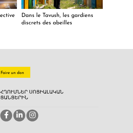
ective
Dans le Tavush, les gardiens
discrets des abeilles
Faire un don
ՀՂՈՒՄՆԵՐ ՍՈՑԻԱԼԱԿԱՆ
ՑԱՆՑԵՐԻՆ