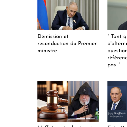
Démission et
" Tant q
reconduction du Premier
d'altern
ministre
questio
référen
pas. "