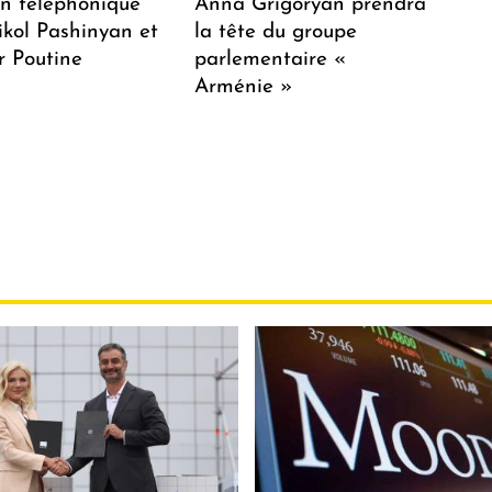
en téléphonique
Anna Grigoryan prendra
ikol Pashinyan et
la tête du groupe
r Poutine
parlementaire «
Arménie »