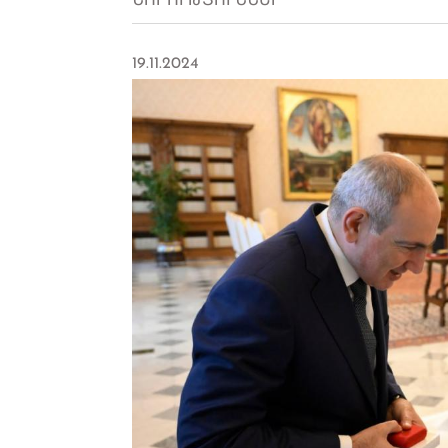
ՆՈՐՈՒԹՅՈՒՆՆԵՐ
19.11.2024