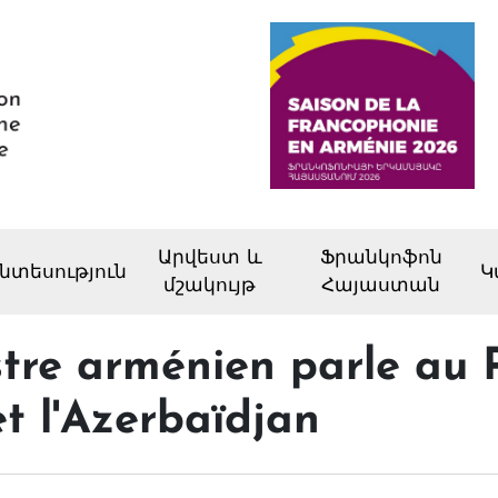
Արվեստ և
Ֆրանկոֆոն
նտեսություն
Կ
մշակույթ
Հայաստան
tre arménien parle au 
et l'Azerbaïdjan