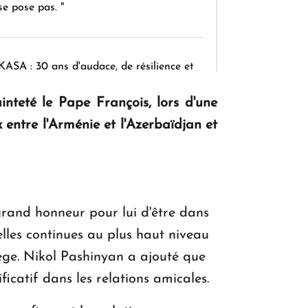
se pose pas. "
KASA : 30 ans d'audace, de résilience et
d'avenir en Arménie
nteté le Pape François, lors d'une
entre l'Arménie et l'Azerbaïdjan et
Le premier hôtel Hyatt Regency
d'Arménie ouvrira ses portes à Dilijan
grand honneur pour lui d'être dans
uelles continues au plus haut niveau
Siège. Nikol Pashinyan a ajouté que
catif dans les relations amicales.