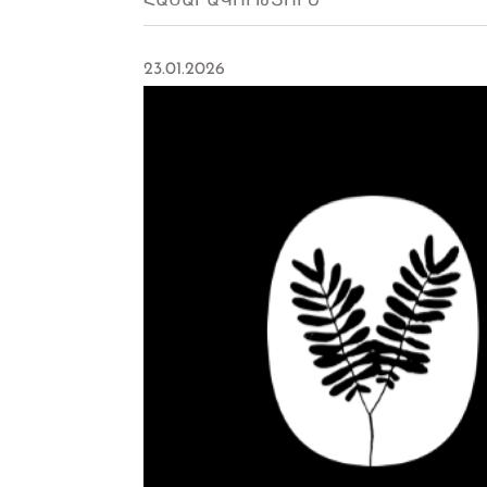
ՀԱՍԱՐԱԿՈՒԹՅՈՒՆ
23.01.2026