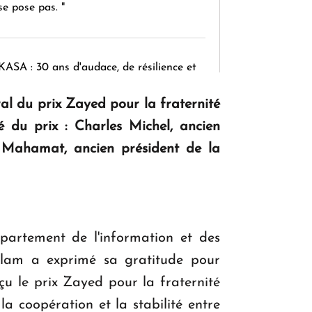
se pose pas. "
KASA : 30 ans d'audace, de résilience et
d'avenir en Arménie
l du prix Zayed pour la fraternité
du prix : Charles Michel, ancien
Le premier hôtel Hyatt Regency
i Mahamat, ancien président de la
d'Arménie ouvrira ses portes à Dilijan
partement de l'information et des
alam a exprimé sa gratitude pour
eçu le prix Zayed pour la fraternité
a coopération et la stabilité entre