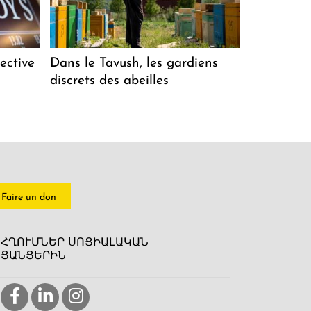
ective
Dans le Tavush, les gardiens
discrets des abeilles
Faire un don
ՀՂՈՒՄՆԵՐ ՍՈՑԻԱԼԱԿԱՆ
ՑԱՆՑԵՐԻՆ