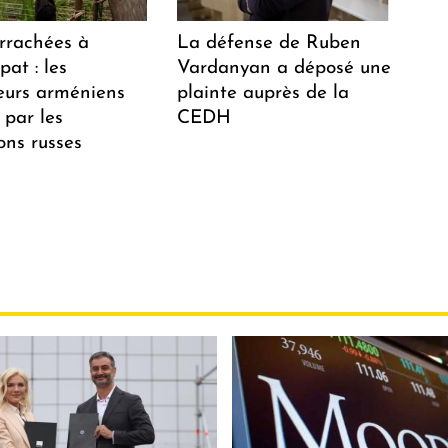
arrachées à
La défense de Ruben
at : les
Vardanyan a déposé une
teurs arméniens
plainte auprès de la
 par les
CEDH
ions russes