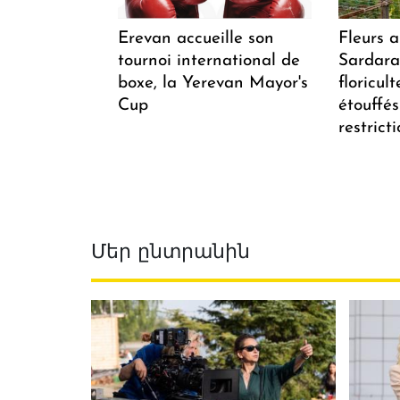
Erevan accueille son
Fleurs 
tournoi international de
Sardarap
boxe, la Yerevan Mayor's
floricul
Cup
étouffés
restrict
Մեր ընտրանին