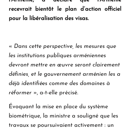
l'Arménie, a déclaré que l'Arménie
KASA : 30 ans d'audace, de résilience et d'avenir
recevrait bientôt le plan d’action officiel
en Arménie
pour la libéralisation des visas.
Le premier hôtel Hyatt Regency d'Arménie
ouvrira ses portes à Dilijan
«
Dans cette perspective, les mesures que
les institutions publiques arméniennes
devront mettre en œuvre seront clairement
définies, et le gouvernement arménien les a
déjà identifiées comme des domaines à
réformer
», a-t-elle précisé.
Évoquant la mise en place du système
biométrique, la ministre a souligné que les
travaux se poursuivaient activement : un