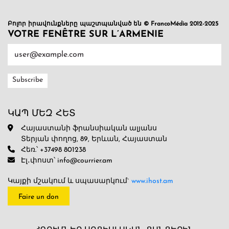
Բոլոր իրավունքները պաշտպանված են © FrancoMédia 2012-2025
VOTRE FENÊTRE SUR L’ARMENIE
ԿԱՊ ՄԵԶ ՀԵՏ
Հայաստանի ֆրանսիական ալյանս
Տերյան փողոց, 89, Երևան, Հայաստան
Հեռ.՝ +37498 801238
Էլ․փոստ՝ info@courrier.am
Կայքի մշակում և սպասարկում`
www.ihost.am
Faire un don