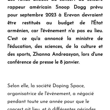
question d'un référendum ne se pose pas. "
rappeur américain Snoop Dogg prévu
pour septembre 2023 à Erevan devraient
KASA : 30 ans d'audace, de résilience et d'avenir
être restitués au budget de l'État
en Arménie
arménien, car l'événement n'a pas eu lieu.
C'est ce qu'a annoncé la ministre de
Le premier hôtel Hyatt Regency d'Arménie
l'éducation, des sciences, de la culture et
ouvrira ses portes à Dilijan
des sports, Zhanna Andreasyan, lors d'une
conférence de presse le 8 janvier.
Selon elle, la société Doping Space,
organisatrice de l'événement, a négocié
pendant toute une année pour que le
concert ait lieu, et à différentes périodes