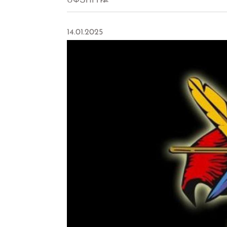
ՍՓՅՈՒՌՔ
14.01.2025