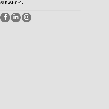
ՑԱՆՑԵՐԻՆ