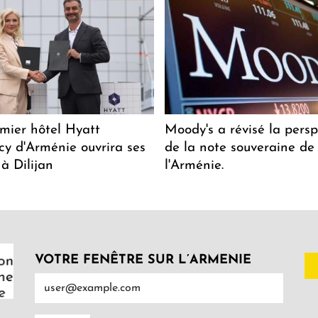
mier hôtel Hyatt
Moody's a révisé la persp
y d'Arménie ouvrira ses
de la note souveraine de
 à Dilijan
l'Arménie.
VOTRE FENÊTRE SUR L’ARMENIE