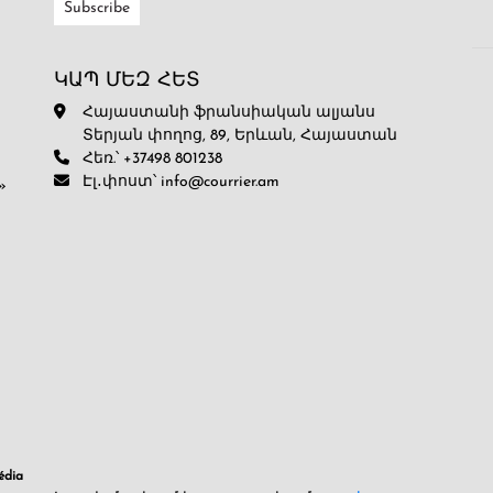
ԿԱՊ ՄԵԶ ՀԵՏ
Հայաստանի ֆրանսիական ալյանս
Տերյան փողոց, 89, Երևան, Հայաստան
Հեռ.՝ +37498 801238
Էլ․փոստ՝ info@courrier.am
»
dia