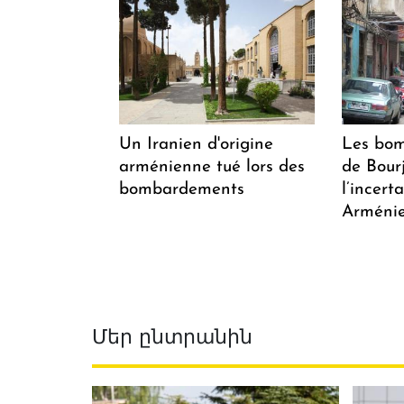
Un Iranien d'origine
Les bom
arménienne tué lors des
de Bour
bombardements
l’incert
Arménie
Մեր ընտրանին