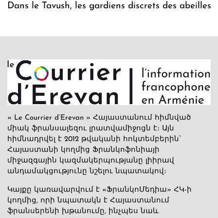
Dans le Tavush, les gardiens discrets des abeilles
« Le Courrier d’Erevan » Հայաստանում հիմնված
միակ ֆրանսալեզու լրատվամիջոցն է։ Այն
հիմնադրվել է 2012 թվականի հոկտեմբերին՝
Հայաստանի կողմից Ֆրանկոֆոնիայի
միջազգային կազմակերպությանը լիիրավ
անդամակցությունը նշելու նպատակով։
Կայքը կառավարվում է «ՖրանկոՄեդիա» ՀԿ-ի
կողմից, որի նպատակն է Հայաստանում
ֆրանսերենի խթանումը, ինչպես նաև