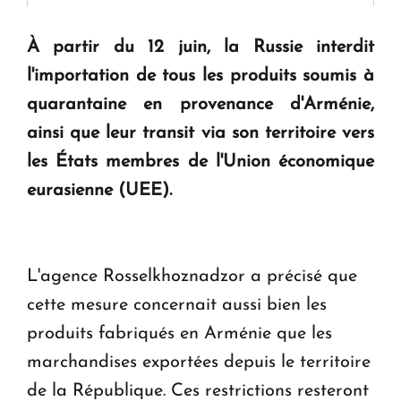
" Tant qu'il n'existe pas d'alternative concrète, la
question d'un référendum ne se pose pas. "
À partir du 12 juin, la Russie interdit
l'importation de tous les produits soumis à
KASA : 30 ans d'audace, de résilience et d'avenir
quarantaine en provenance d'Arménie,
en Arménie
ainsi que leur transit via son territoire vers
les États membres de l'Union économique
Le premier hôtel Hyatt Regency d'Arménie
eurasienne (UEE).
ouvrira ses portes à Dilijan
L'agence Rosselkhoznadzor a précisé que
cette mesure concernait aussi bien les
produits fabriqués en Arménie que les
marchandises exportées depuis le territoire
de la République. Ces restrictions resteront