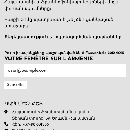
Հայաստանի և Ֆրանկոֆոնիայի երկրների միջև
փոխանակումները։
Կայքի թիմը պատրաստ է լսել ձեր ցանկացած
առաջարկ։
Տեղեկատվություն եւ օգտագործման պայմաններ
Բոլոր իրավունքները պաշտպանված են © FrancoMédia 2012-2025
VOTRE FENÊTRE SUR L’ARMENIE
ԿԱՊ ՄԵԶ ՀԵՏ
Հայաստանի ֆրանսիական ալյանս
Տերյան փողոց, 89, Երևան, Հայաստան
Հեռ.՝ +37498 801238