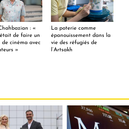
hahbazian : «
La poterie comme
était de faire un
épanouissement dans la
lm de cinéma avec
vie des réfugiés de
teurs »
l’Artsakh