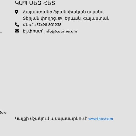
ԿԱՊ ՄԵԶ ՀԵՏ
Հայաստանի ֆրանսիական ալյանս
Տերյան փողոց, 89, Երևան, Հայաստան
Հեռ.՝ +37498 801238
Էլ․փոստ՝ info@courrier.am
»
dia
Կայքի մշակում և սպասարկում`
www.ihost.am