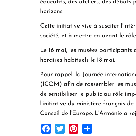
éducatifs, des ateliers, des débats p
horizons.
Cette initiative vise à susciter l'in
société, et à mettre en avant le rôl
Le 16 mai, les musées participants a
horaires habituels le 18 mai.
Pour rappel: la Journée internation
(ICOM) afin de rassembler les musé
de sensibiliser le public au rôle i
l'initiative du ministère français 
Conseil de l'Europe. L'Arménie a rej
Facebook
Twitter
Pinterest
Share