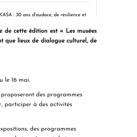
KASA : 30 ans d'audace, de résilience et
d'avenir en Arménie
 de cette édition est « Les musées
nt que lieux de dialogue culturel, de
Le premier hôtel Hyatt Regency
d'Arménie ouvrira ses portes à Dilijan
u le 16 mai.
et proposeront des programmes
, participer à des activités
 expositions, des programmes