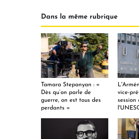
Dans la même rubrique
Tamara Stepanyan : «
L'Armén
Dès qu’on parle de
vice-pré
guerre, on est tous des
session
perdants »
l'UNES