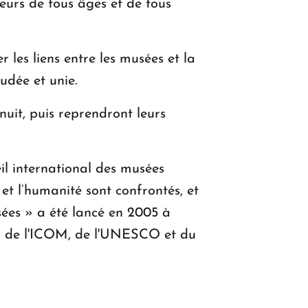
iteurs de tous âges et de tous
er les liens entre les musées et la
oudée et unie.
nuit, puis reprendront leurs
il international des musées
t l’humanité sont confrontés, et
sées » a été lancé en 2005 à
ien de l'ICOM, de l'UNESCO et du