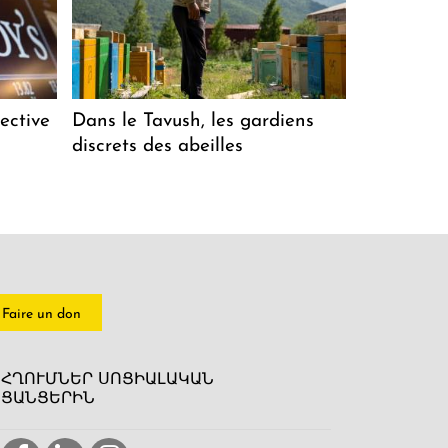
ective
Dans le Tavush, les gardiens
discrets des abeilles
Faire un don
ՀՂՈՒՄՆԵՐ ՍՈՑԻԱԼԱԿԱՆ
ՑԱՆՑԵՐԻՆ